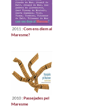
2011 :
Com ens diem al
Maresme?
2010 :
Passejades pel
Maresme