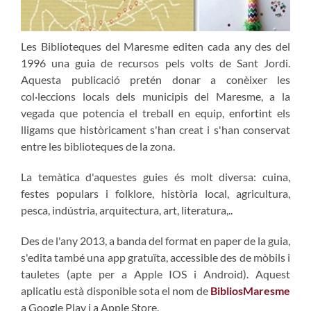
Les Biblioteques del Maresme editen cada any des del
1996 una guia de recursos pels volts de Sant Jordi.
Aquesta publicació pretén donar a conèixer les
col·leccions locals dels municipis del Maresme, a la
vegada que potencia el treball en equip, enfortint els
lligams que històricament s'han creat i s'han conservat
entre les biblioteques de la zona.
La temàtica d'aquestes guies és molt diversa: cuina,
festes populars i folklore, història local, agricultura,
pesca, indústria, arquitectura, art, literatura,..
Des de l'any 2013, a banda del format en paper de la guia,
s'edita també una app gratuïta, accessible des de mòbils i
tauletes (apte per a Apple IOS i Android). Aquest
aplicatiu està disponible sota el nom de
BibliosMaresme
a Google Play i a Apple Store.