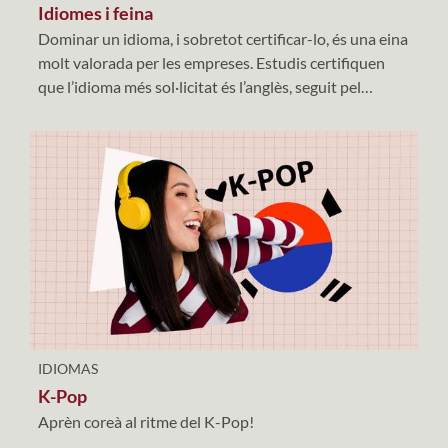
Idiomes i feina
Dominar un idioma, i sobretot certificar-lo, és una eina
molt valorada per les empreses. Estudis certifiquen
que l’idioma més sol·licitat és l’anglès, seguit pel
francès, l’alemany, el portuguès i l’italià; tot i així,
l’obertura de nous mercats i oportunitats empresarials
donen pas al xinès, el rus, l’àrab o el japonès.
IDIOMAS
K-Pop
Aprèn coreà al ritme del K-Pop!