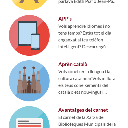
parlava Edith Piaf o Jean-Paul
Sartre. A més, té les mateixes
arrels...
APP's
Vols aprendre idiomes i no
tens temps? Estàs tot el dia
enganxat al teu telèfon
intel·ligent? Descarrega't
aquestes aplicacions que et
recomanem i...
Aprèn català
Vols conèixer la llengua i la
cultura catalana? Vols millorar
els teus coneixements del
català o ets nouvingut i
necessites començar des de
zero?...
Avantatges del carnet
El carnet de la Xarxa de
Biblioteques Municipals de la