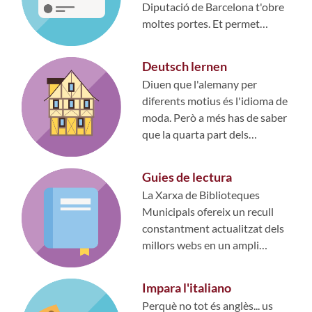
Diputació de Barcelona t'obre
moltes portes. Et permet
gaudir dels serveis de totes
les...
Deutsch lernen
Diuen que l'alemany per
diferents motius és l'idioma de
moda. Però a més has de saber
que la quarta part dels
ciutadans europeus parlen
alemany,...
Guies de lectura
La Xarxa de Biblioteques
Municipals ofereix un recull
constantment actualitzat dels
millors webs en un ampli
ventall de temes. Remena i tria.
Et...
Impara l'italiano
Perquè no tot és anglès... us