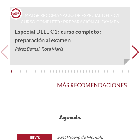
N
Ba
Especial DELE C1 : curso completo :
preparación al examen
Pérez Bernal, Rosa María
MÁS RECOMENDACIONES
Agenda
Sant Vicenç de Montalt.
JUEVES
VIE