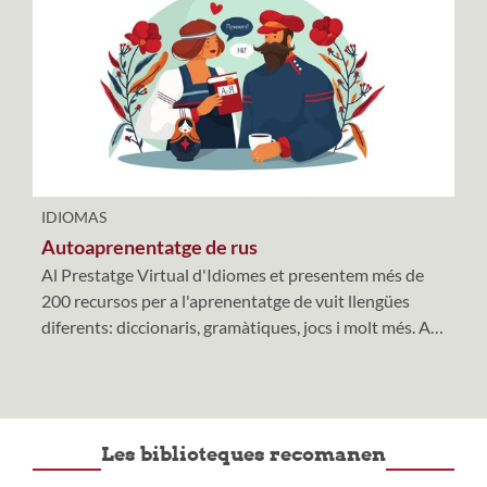
IDIOMAS
Autoaprenentatge de rus
Al Prestatge Virtual d'Idiomes et presentem més de
200 recursos per a l'aprenentatge de vuit llengües
diferents: diccionaris, gramàtiques, jocs i molt més. A
més a més, hem decidit anar elaborant una col·lecció
de petites guies d'autoaprenentatge d'altres idiomes,
que no estan representats inicialment al prestatge.
Iniciem aquesta col·lecció amb aquesta guia
Les biblioteques recomanen
d'autoaprenentatge del rus. Esperem que sigui
d'utilitat!