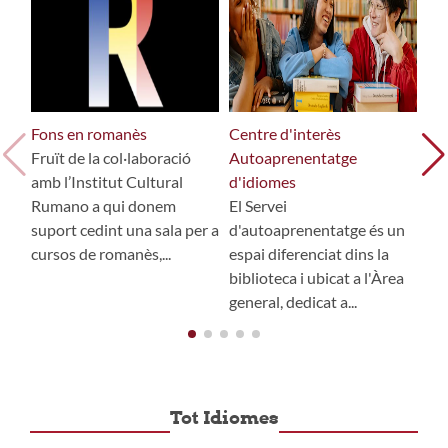
Fons en romanès
Centre d'interès
Fon
Fruït de la col·laboració
Autoaprenentatge
Ap
amb l’Institut Cultural
d'idiomes
El 
Rumano a qui donem
El Servei
d'
suport cedint una sala per a
d'autoaprenentatge és un
té 
cursos de romanès,...
espai diferenciat dins la
l'a
biblioteca i ubicat a l'Àrea
do
general, dedicat a...
apr
Tot Idiomes