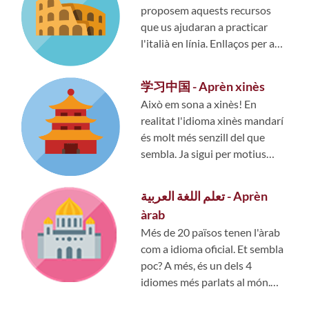
proposem aquests recursos
que us ajudaran a practicar
l'italià en línia. Enllaços per a
petits i grans, per als més...
学习中国 - Aprèn xinès
Això em sona a xinès! En
realitat l'idioma xinès mandarí
és molt més senzill del que
sembla. Ja sigui per motius
laborals, per viatjar o...
تعلم اللغة العربية - Aprèn
àrab
Més de 20 països tenen l'àrab
com a idioma oficial. Et sembla
poc? A més, és un dels 4
idiomes més parlats al món.
Aquí tens una oportunitat de...