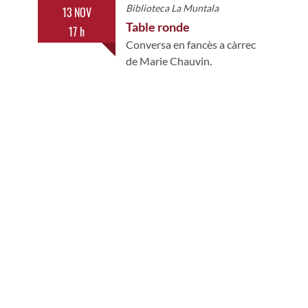
Biblioteca La Muntala
13 NOV
28
Table ronde
17 h
1
Conversa en fancès a càrrec
de Marie Chauvin.