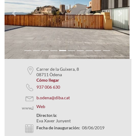
Previous
Next
Carrer de la Guixera, 8
08711 Òdena
Cómo llegar
937 006 630
b.odena@diba.cat
Web
Director/a:
Eva Xaver Junyent
Fecha de inauguración:
08/06/2019