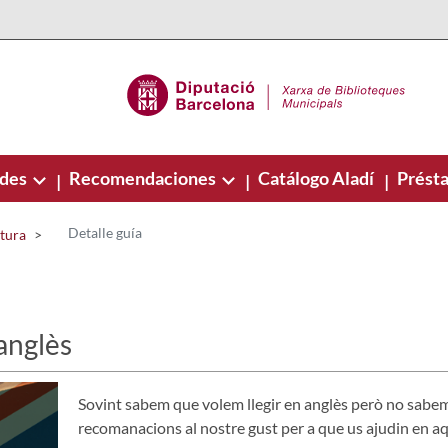
ades
Recomendaciones
Catálogo Aladí
Présta
|
|
|
Detalle guía
ctura
'anglès
Sovint sabem que volem llegir en anglès però no sab
recomanacions al nostre gust per a que us ajudin en aq