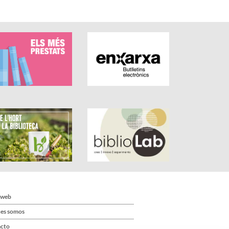
 web
es somos
cto