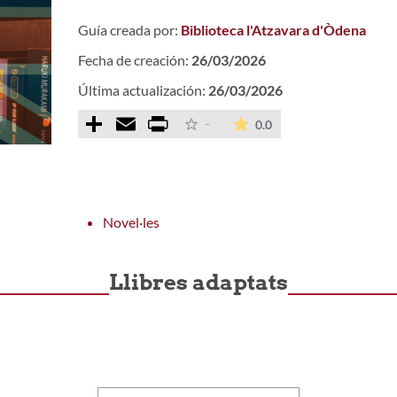
Guía creada por:
Biblioteca l'Atzavara d'Òdena
Fecha de creación:
26/03/2026
Última actualización:
26/03/2026
Comparteix
Email
Print
La valoración media e
-
0.0
Novel·les
Llibres adaptats