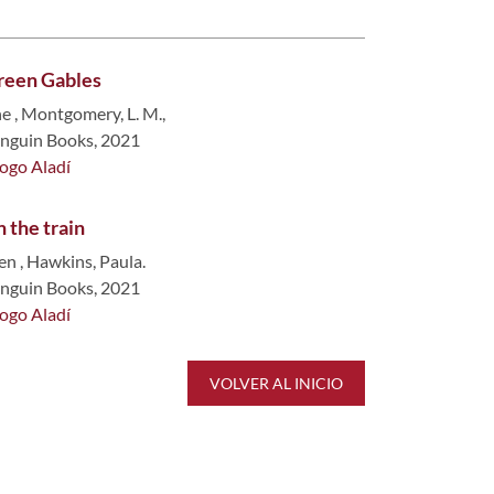
reen Gables
ne
,
Montgomery, L. M.,
enguin Books, 2021
logo Aladí
n the train
len
,
Hawkins, Paula.
enguin Books, 2021
logo Aladí
VOLVER AL INICIO