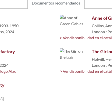
Documentos recomendados
Anne of G
 1903-1950.
Collins, An
ss, 2024
London : P
> Ver disponibilidad en el catá
 factory
The Girl o
Holwill, He
 2024
London : P
álogo Aladí
> Ver disponibilidad en el catá
tty
23]