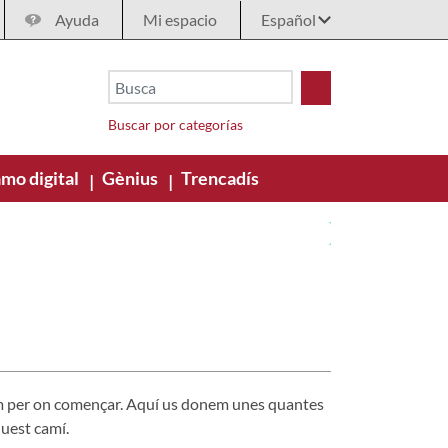
Ayuda
Mi espacio
Buscar por categorías
mo digital
Gènius
Trencadís
|
|
em per on començar. Aquí us donem unes quantes
uest camí.