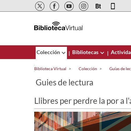
Saltar al contenido principal
Colección
Bibliotecas
Activid
|
|
Biblioteca Virtual
Colección
Guías de le
Guies de lectura
Llibres per perdre la por a l