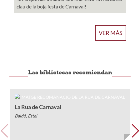
clau de la boja festa de Carnaval!
VER MÁS
Las bibliotecas recomiendan
L
La Rua de Carnaval
Fi
Baldó, Estel