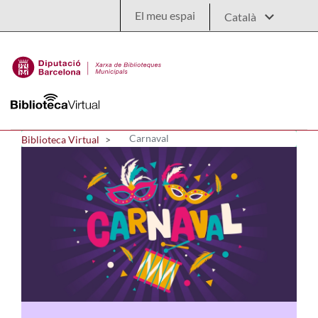
Salta al contingut principal
El meu espai
Carnaval
Biblioteca Virtual