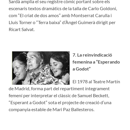
Sardà amplia el seu registre còmic portant sobre els
escenaris textos dramàtics de la talla de Carlo Goldoni,
com “El criat de dos amos” amb Montserrat Carulla i
Lluís Torner o “Terra baixa” d’Àngel Guimerà dirigit per
Ricart Salvat.
7. La reinvindicació
femenina a “Esperando
a Godot”
El 1978 al Teatre Martín
de Madrid, forma part del repartiment íntegrament
femení per interpretar el clàssic de Samuel Beckett,
“Esperant a Godot” sota el projecte de creació d’una
companyia estable de Mari Paz Ballesteros.