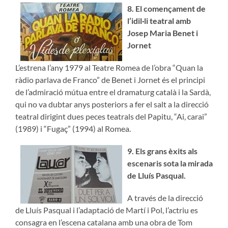
8. El començament de
l’idil·li teatral amb
Josep Maria Benet i
Jornet
L’estrena l’any 1979 al Teatre Romea de l’obra “Quan la
ràdio parlava de Franco” de Benet i Jornet és el principi
de l’admiració mútua entre el dramaturg català i la Sardà,
qui no va dubtar anys posteriors a fer el salt a la direcció
teatral dirigint dues peces teatrals del Papitu, “Ai, carai”
(1989) i “Fugaç” (1994) al Romea.
9. Els grans èxits als
escenaris sota la mirada
de Lluís Pasqual.
A través de la direcció
de Lluís Pasqual i l’adaptació de Martí i Pol, l’actriu es
consagra en l’escena catalana amb una obra de Tom