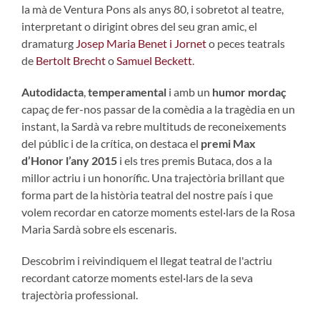
la mà de Ventura Pons als anys 80, i sobretot al teatre,
interpretant o dirigint obres del seu gran amic, el
dramaturg
Josep Maria Benet i Jornet
o peces teatrals
de
Bertolt Brecht
o
Samuel Beckett
.
Autodidacta
,
temperamental
i amb un
humor mordaç
capaç de fer-nos passar de la comèdia a la tragèdia en un
instant, la Sardà va rebre multituds de reconeixements
del públic i de la crítica, on destaca el
premi Max
d’Honor l’any 2015
i els tres premis Butaca, dos a la
millor actriu i un honorífic. Una trajectòria brillant que
forma part de la història teatral del nostre país i que
volem recordar en catorze moments estel·lars de la Rosa
Maria Sardà sobre els escenaris.
Descobrim i reivindiquem el llegat teatral de l'actriu
recordant catorze moments estel·lars de la seva
trajectòria professional.