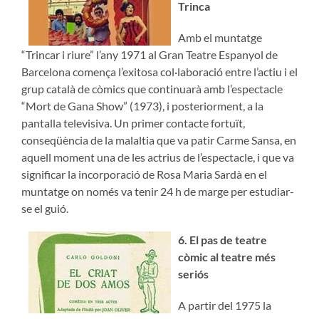
Trinca
Amb el muntatge
“Trincar i riure” l’any 1971 al Gran Teatre Espanyol de
Barcelona comença l’exitosa col·laboració entre l’actiu i el
grup català de còmics que continuarà amb l’espectacle
“Mort de Gana Show” (1973), i posteriorment, a la
pantalla televisiva. Un primer contacte fortuït,
conseqüència de la malaltia que va patir Carme Sansa, en
aquell moment una de les actrius de l’espectacle, i que va
significar la incorporació de Rosa Maria Sardà en el
muntatge on només va tenir 24 h de marge per estudiar-
se el guió.
6. El pas de teatre
còmic al teatre més
seriós
A partir del 1975 la