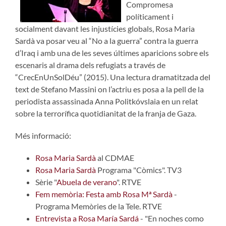
Compromesa
políticament i
socialment davant les injustícies globals, Rosa Maria
Sardà va posar veu al “No a la guerra” contra la guerra
d’Iraq i amb una de les seves últimes aparicions sobre els
escenaris al drama dels refugiats a través de
“CrecEnUnSolDéu” (2015). Una lectura dramatitzada del
text de Stefano Massini on l’actriu es posa a la pell de la
periodista assassinada Anna Politkóvslaia en un relat
sobre la terrorífica quotidianitat de la franja de Gaza.
Més informació:
Rosa Maria Sardà
al CDMAE
Rosa Maria Sardà
Programa "Còmics". TV3
Sèrie "
Abuela de verano
". RTVE
Fem memòria: Festa amb Rosa Mª Sardà
-
Programa Memòries de la Tele. RTVE
Entrevista a Rosa María Sardá
- "En noches como