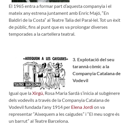
El 1965 entra a formar part d’aquesta companyia i el
mateix any estrena juntament amb Enric Majó, “En
Baldiri de la Costa” al Teatre Talia del Paral·lel. Tot un èxit
de públic, fins al punt que es va prolongar diverses
temporades a la cartellera teatral.
3. Explotació del seu
tarannà còmic a la
Companyia Catalana de
Vodevil
Igual que la
Xirgú,
Rosa Maria Sardà s’inicia al subgènere
dels vodevils a través de la Companyia Catalana de
Vodevil fundada l'any 1914 per
Elena Jordi
on va
representar “Aixequem a les caigudes” i “El meu sogre és
un barrut” al Teatre Barcelona.