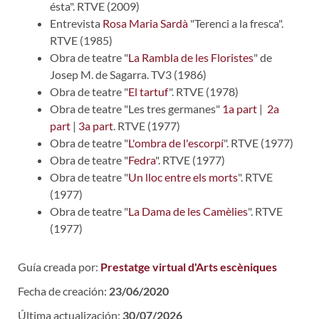
ésta". RTVE (2009)
Entrevista
Rosa Maria Sardà
"Terenci a la fresca".
RTVE (1985)
Obra de teatre "
La Rambla de les Floristes
" de
Josep M. de Sagarra. TV3 (1986)
Obra de teatre "
El tartuf
". RTVE (1978)
Obra de teatre "Les tres germanes"
1a part
|
2a
part
|
3a part
. RTVE (1977)
Obra de teatre "
L'ombra de l'escorpí
". RTVE (1977)
Obra de teatre "
Fedra
". RTVE (1977)
Obra de teatre "
Un lloc entre els morts
". RTVE
(1977)
Obra de teatre "
La Dama de les Camèlies
". RTVE
(1977)
Guía creada por:
Prestatge virtual d'Arts escèniques
Fecha de creación:
23/06/2020
Última actualización:
30/07/2026