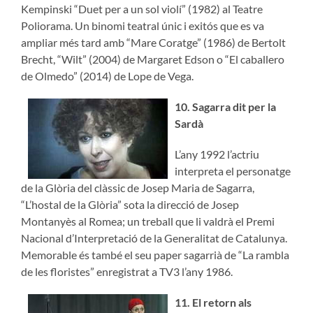
Kempinski “Duet per a un sol violí” (1982) al Teatre
Poliorama. Un binomi teatral únic i exitós que es va
ampliar més tard amb “Mare Coratge” (1986) de Bertolt
Brecht, “Wilt” (2004) de Margaret Edson o “El caballero
de Olmedo” (2014) de Lope de Vega.
10. Sagarra dit per la
Sardà
L’any 1992 l’actriu
interpreta el personatge
de la Glòria del clàssic de Josep Maria de Sagarra,
“L’hostal de la Glòria” sota la direcció de Josep
Montanyès al Romea; un treball que li valdrà el Premi
Nacional d’Interpretació de la Generalitat de Catalunya.
Memorable és també el seu paper sagarrià de “La rambla
de les floristes” enregistrat a TV3 l’any 1986.
11. El retorn als