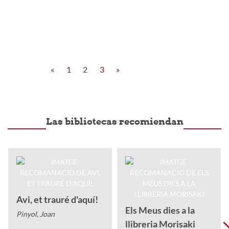
«
1
2
3
»
Las bibliotecas recomiendan
Avi, et trauré d'aquí!
Els Meus dies a la
Pinyol, Joan
llibreria Morisaki