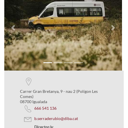
Previous
Next
Carrer Gran Bretanya, 9 - nau 2 (Polígon Les
Comes)
08700 Igualada
666 541 136
b.serraderubio@diba.cat
Director/a: