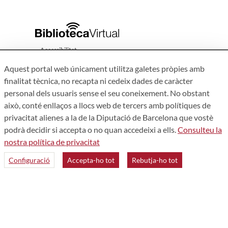
Accessibilitat
Avís legal
Aquest portal web únicament utilitza galetes pròpies amb
Política de privacitat
finalitat tècnica, no recapta ni cedeix dades de caràcter
personal dels usuaris sense el seu coneixement. No obstant
Mapa web
això, conté enllaços a llocs web de tercers amb polítiques de
privacitat alienes a la de la Diputació de Barcelona que vostè
Qui som
podrà decidir si accepta o no quan accedeixi a ells.
Consulteu la
Contacte
nostra política de privacitat
Configuració
Accepta-ho tot
Rebutja-ho tot
Àrea de Cultura – Gerència de Serveis de Biblioteques. Zamora,