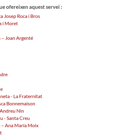
ue ofereixen aquest servei :
ca Josep Roca i Bros
a i Moret
 – Joan Argenté
ndre
ie
oneta - La Fraternitat
cesca Bonnemaison
- Andreu Nin
au - Santa Creu
nc – Ana María Moix
t