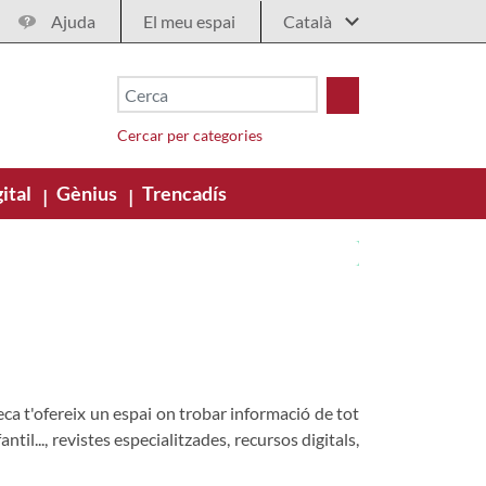
Ajuda
El meu espai
Cercar per categories
ital
Gènius
Trencadís
|
|
teca t'ofereix un espai on trobar informació de tot
til..., revistes especialitzades, recursos digitals,