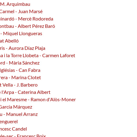
sa M. Arquimbau
 Carmel - Juan Marsé
uinardó - Mercè Rodoreda
ontbau - Albert Pérez Baró
s - Miquel Llongueras
at Abelló
is - Aurora Díaz Plaja
na i la Torre Llobeta - Carmen Laforet
ord - Mària Sánchez
Iglésias - Can Fabra
rera - Marina Clotet
 Vella - J. Barbero
 l'Arpa - Caterina Albert
òs i el Maresme - Ramon d'Alòs-Moner
l García Márquez
ou - Manuel Arranz
Benguerel
ancesc Candel
le-sec - Francesc Boix