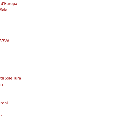
a d'Europa
 Sala
u BBVA
rdi Solé Tura
an
eroni
va