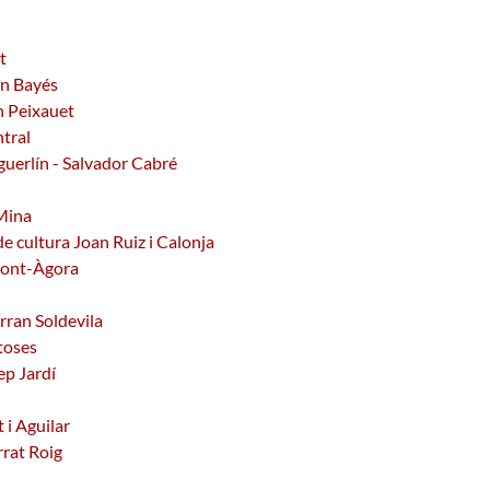
t
in Bayés
n Peixauet
tral
uerlín - Salvador Cabré
 Mina
e cultura Joan Ruiz i Calonja
Mont-Àgora
rran Soldevila
toses
ep Jardí
 i Aguilar
rrat Roig