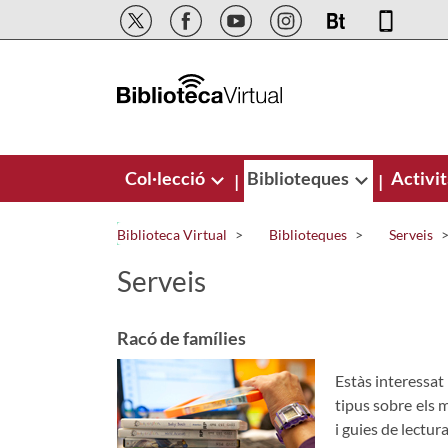
Salta al contingut principal
Col·lecció
Biblioteques
Activit
|
|
Biblioteca Virtual
Biblioteques
Serveis
Serveis
Racó de famílies
Estàs interessat 
tipus sobre els m
i guies de lectur