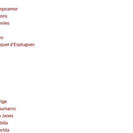
Campoamor
fons
àmies
eu
iquel d'Esplugues
itge
 Sumarro
p Janés
bila
orida