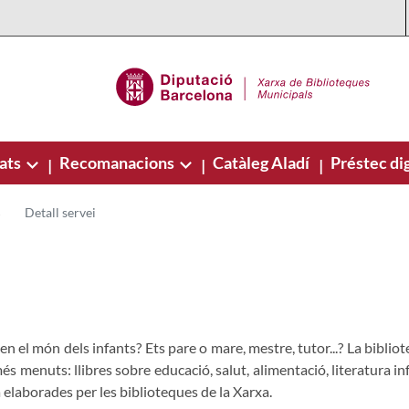
ats
Recomanacions
Catàleg Aladí
Préstec dig
|
|
|
Detall servei
en el món dels infants? Ets pare o mare, mestre, tutor...? La biblio
és menuts: llibres sobre educació, salut, alimentació, literatura infan
a elaborades per les biblioteques de la Xarxa.