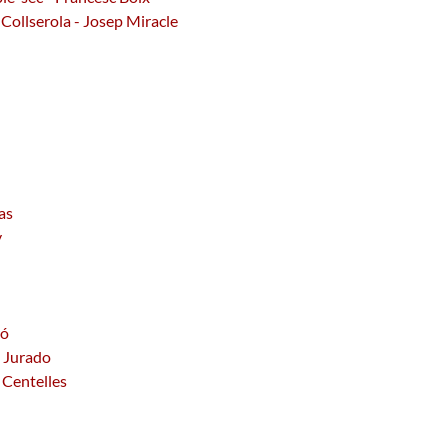
 Collserola - Josep Miracle
as
y
ró
z Jurado
 Centelles