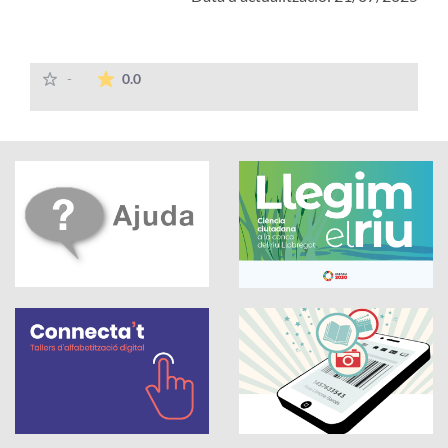
La mitjana de les valoracions és de 0 estrelles
-
0.0