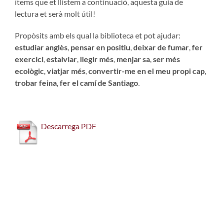
ítems que et llistem a continuació, aquesta guia de
lectura et serà molt útil!
Propòsits amb els qual la biblioteca et pot ajudar:
estudiar anglès
,
pensar en positiu
,
deixar de fumar
,
fer
exercici
,
estalviar
,
llegir més
,
menjar sa
,
ser més
ecològic
,
viatjar més
,
convertir-me en el meu propi cap
,
trobar feina
,
fer el camí de Santiago
.
Descarrega PDF