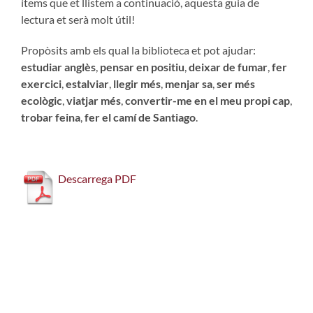
ítems que et llistem a continuació, aquesta guia de
lectura et serà molt útil!
Propòsits amb els qual la biblioteca et pot ajudar:
estudiar anglès
,
pensar en positiu
,
deixar de fumar
,
fer
exercici
,
estalviar
,
llegir més
,
menjar sa
,
ser més
ecològic
,
viatjar més
,
convertir-me en el meu propi cap
,
trobar feina
,
fer el camí de Santiago
.
Descarrega PDF