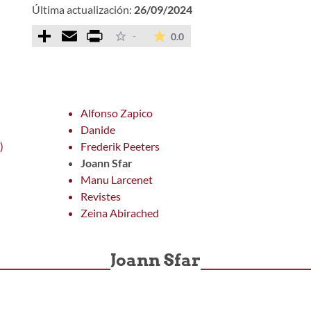
Última actualización:
26/09/2024
Comparteix
Email
Print
La valoración media es de 0 
-
0.0
Alfonso Zapico
Danide
)
Frederik Peeters
Joann Sfar
Manu Larcenet
Revistes
Zeina Abirached
Joann Sfar