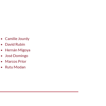
estrellas de 5.
Camilie Jourdy
David Rubín
Hernán Migoya
José Domingo
Marcos Prior
Rutu Modan