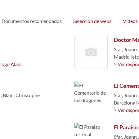
Documentos recomendados
Selección de webs
Vídeos
Doctor Ma
Sfar, Joann
Madrid [etc
álogo Aladí
> Ver dispon
El Cement
,
Blain, Christophe
Sfar, Joann
Barcelona 
> Ver dispon
El Paraiso
Sfar, Joann