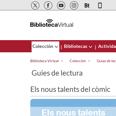
Saltar al contenido principal
Colección
Bibliotecas
Activid
|
|
Biblioteca Virtual
Colección
Guías de le
Guies de lectura
Els nous talents del còmic