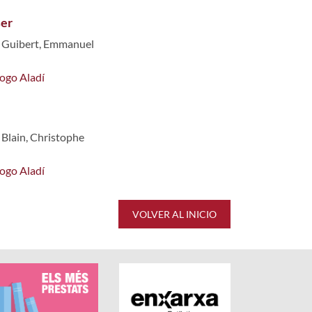
ser
,
Guibert, Emmanuel
logo Aladí
,
Blain, Christophe
logo Aladí
VOLVER AL INICIO