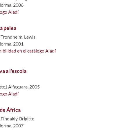
Norma, 2006
logo Aladí
la pelea
,
Trondheim, Lewis
Norma, 2001
ibilidad en el catálogo Aladí
va a l'escola
etc.] Alfaguara, 2005
logo Aladí
de África
,
Findakly, Brigitte
Norma, 2007