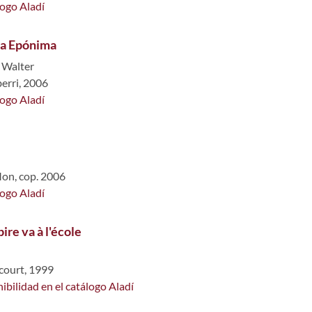
logo Aladí
a Epónima
,
Walter
berri, 2006
logo Aladí
on, cop. 2006
logo Aladí
ire va à l'école
court, 1999
ibilidad en el catálogo Aladí