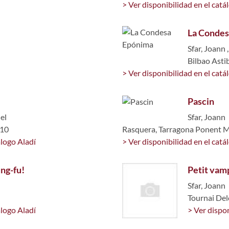
> Ver disponibilidad en el catá
La Condes
Sfar, Joann
Bilbao Asti
> Ver disponibilidad en el catá
Pascin
el
Sfar, Joann
010
Rasquera, Tarragona Ponent M
álogo Aladí
> Ver disponibilidad en el catá
ng-fu!
Petit vamp
Sfar, Joann
Tournai Del
álogo Aladí
> Ver dispon