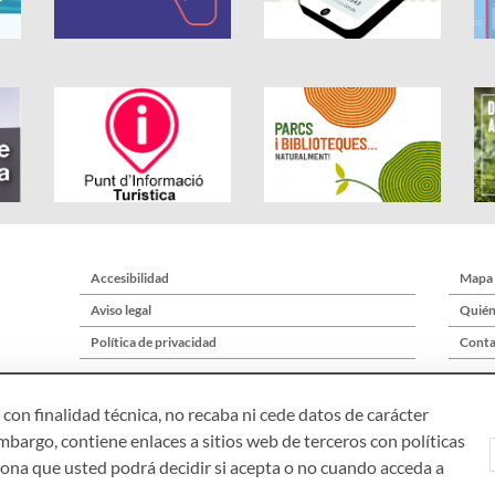
Accesibilidad
Mapa
Aviso legal
Quién
Política de privacidad
Conta
con finalidad técnica, no recaba ni cede datos de carácter
mbargo, contiene enlaces a sitios web de terceros con políticas
elona que usted podrá decidir si acepta o no cuando acceda a
Àrea de Cultura – Gerència de Serveis de Biblioteques. Comte d’Urgell, 187. 0