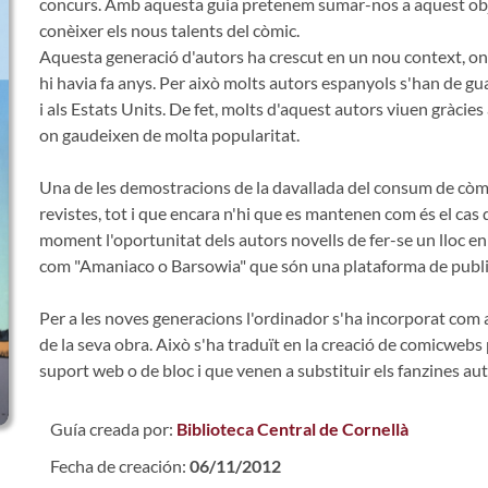
concurs. Amb aquesta guia pretenem sumar-nos a aquest objecti
conèixer els nous talents del còmic.
Aquesta generació d'autors ha crescut en un nou context, on
hi havia fa anys. Per això molts autors espanyols s'han de gu
i als Estats Units. De fet, molts d'aquest autors viuen gràcies
on gaudeixen de molta popularitat.
Una de les demostracions de la davallada del consum de còmic
revistes, tot i que encara n'hi que es mantenen com és el cas 
moment l'oportunitat dels autors novells de fer-se un lloc en 
com "Amaniaco o Barsowia" que són una plataforma de public
Per a les noves generacions l'ordinador s'ha incorporat com a
de la seva obra. Això s'ha traduït en la creació de comicwebs 
suport web o de bloc i que venen a substituir els fanzines au
Guía creada por:
Biblioteca Central de Cornellà
Fecha de creación:
06/11/2012