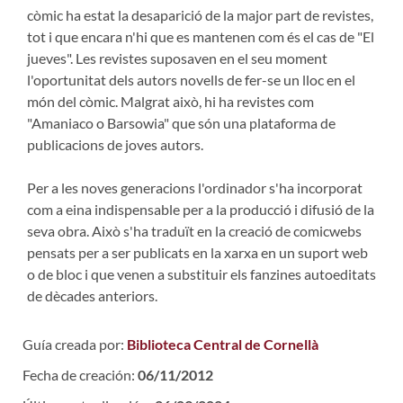
còmic ha estat la desaparició de la major part de revistes,
tot i que encara n'hi que es mantenen com és el cas de "El
jueves". Les revistes suposaven en el seu moment
l'oportunitat dels autors novells de fer-se un lloc en el
món del còmic. Malgrat això, hi ha revistes com
"Amaniaco o Barsowia" que són una plataforma de
publicacions de joves autors.
Per a les noves generacions l'ordinador s'ha incorporat
com a eina indispensable per a la producció i difusió de la
seva obra. Això s'ha traduït en la creació de comicwebs
pensats per a ser publicats en la xarxa en un suport web
o de bloc i que venen a substituir els fanzines autoeditats
de dècades anteriors.
Guía creada por:
Biblioteca Central de Cornellà
Fecha de creación:
06/11/2012