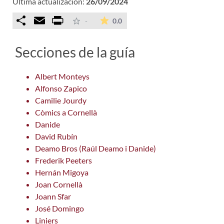
Última actualización:
26/09/2024
Comparteix
Email
Print
La valoración media es de 0 est
-
0.0
Secciones de la guía
Albert Monteys
Alfonso Zapico
Camilie Jourdy
Còmics a Cornellà
Danide
David Rubín
Deamo Bros (Raúl Deamo i Danide)
Frederik Peeters
Hernán Migoya
Joan Cornellà
Joann Sfar
José Domingo
Liniers