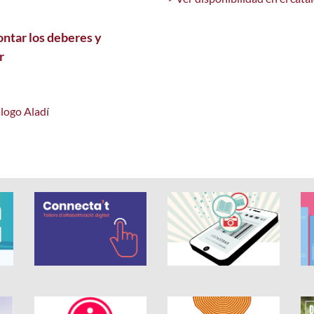
ontar los deberes y
r
álogo Aladí