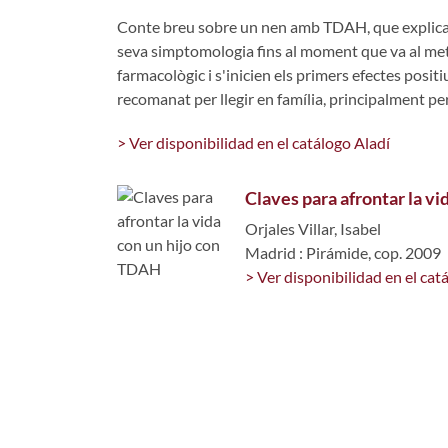
Conte breu sobre un nen amb TDAH, que explica
seva simptomologia fins al moment que va al metg
farmacològic i s'inicien els primers efectes posit
recomanat per llegir en família, principalment p
> Ver disponibilidad en el catálogo Aladí
Claves para afrontar la v
Orjales Villar, Isabel
Madrid : Pirámide, cop. 2009
> Ver disponibilidad en el cat