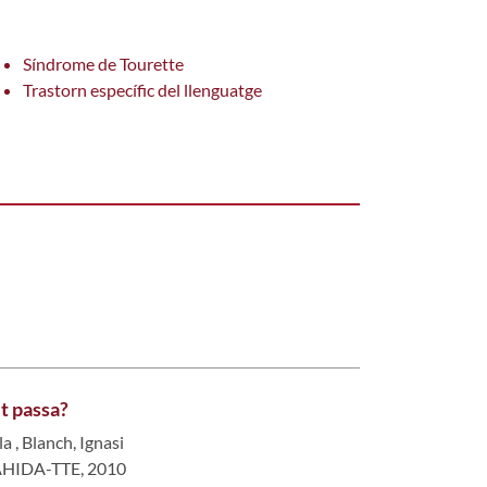
Síndrome de Tourette
Trastorn específic del llenguatge
et passa?
la
,
Blanch, Ignasi
 AHIDA-TTE, 2010