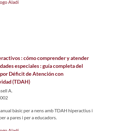
logo Aladí
eractivos : cómo comprender y atender
dades especiales : guía completa del
por Déficit de Atención con
vidad (TDAH)
sell A.
 2002
 manual bàsic per a nens amb TDAH hiperactius i
er a pares i per a educadors.
logo Aladí