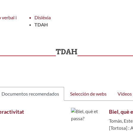
verbal i
Dislèxia
TDAH
TDAH
Documentos recomendados
Selección de webs
Vídeos
peractivitat
Biel, què 
Tomàs, Este
[Tortosa] :