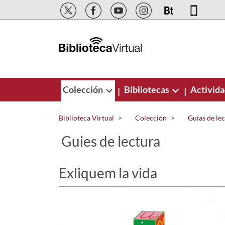
Saltar al contenido principal
Colección
Bibliotecas
Activid
|
|
Biblioteca Virtual
Colección
Guías de le
Guies de lectura
Exliquem la vida