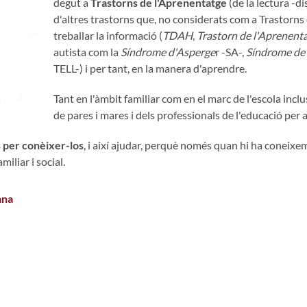
degut a
Trastorns de l'Aprenentatge
(de la lectura -di
d'altres trastorns que, no considerats com a Trastorns
treballar la informació (
TDAH
,
Trastorn de l'Aprenent
autista com la
Síndrome d'Asperge
r -SA-,
Síndrome de 
TELL-) i per tant, en la manera d'aprendre.
Tant en l'àmbit familiar com en el marc de l'escola incl
de pares i mares i dels professionals de l'educació per
s per conèixer-los
, i així ajudar, perquè només quan hi ha coneix
miliar i social.
ana
edia es de 0 estrellas de 5.