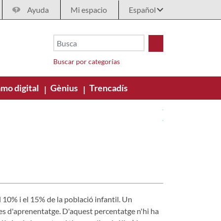
Ayuda
Mi espacio
Buscar por categorías
mo digital
Gènius
Trencadís
|
|
el 10% i el 15% de la població infantil. Un
es d'aprenentatge. D'aquest percentatge n'hi ha