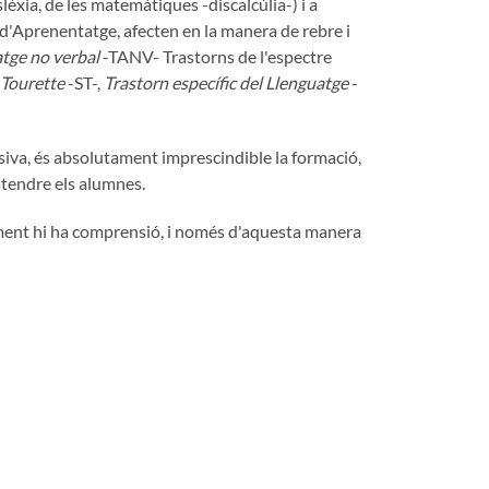
slèxia, de les matemàtiques -discalcúlia-) i a
 d'Aprenentatge, afecten en la manera de rebre i
atge no verbal
-TANV- Trastorns de l'espectre
Tourette
-ST-,
Trastorn específic del Llenguatge
-
usiva, és absolutament imprescindible la formació,
 atendre els alumnes.
ement hi ha comprensió, i només d'aquesta manera