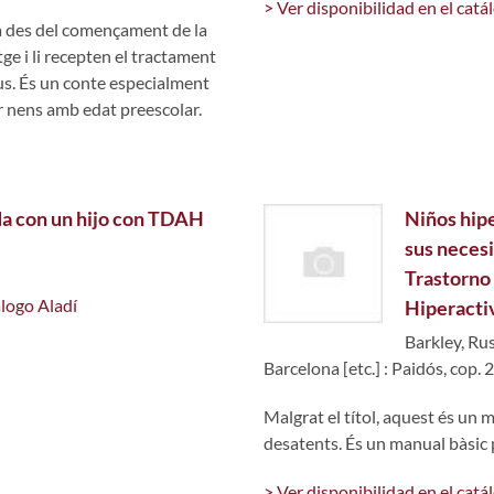
> Ver disponibilidad en el catá
 des del començament de la
e i li recepten el tractament
ius. És un conte especialment
er nens amb edat preescolar.
ida con un hijo con TDAH
Niños hip
sus necesi
Trastorno 
álogo Aladí
Hiperacti
Barkley, Rus
Barcelona [etc.] : Paidós, cop.
Malgrat el títol, aquest és un
desatents. És un manual bàsic p
> Ver disponibilidad en el catá