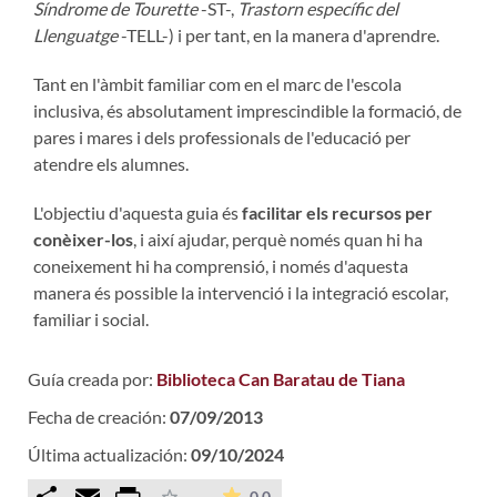
Síndrome de Tourette
-ST-,
Trastorn específic del
Llenguatge
-TELL-) i per tant, en la manera d'aprendre.
Tant en l'àmbit familiar com en el marc de l'escola
inclusiva, és absolutament imprescindible la formació, de
pares i mares i dels professionals de l'educació per
atendre els alumnes.
L'objectiu d'aquesta guia és
facilitar els recursos per
conèixer-los
, i així ajudar, perquè només quan hi ha
coneixement hi ha comprensió, i només d'aquesta
manera és possible la intervenció i la integració escolar,
familiar i social.
Guía creada por:
Biblioteca Can Baratau de Tiana
Fecha de creación:
07/09/2013
Última actualización:
09/10/2024
Comparteix
Email
Print
La valoración media es de 0 est
-
0.0