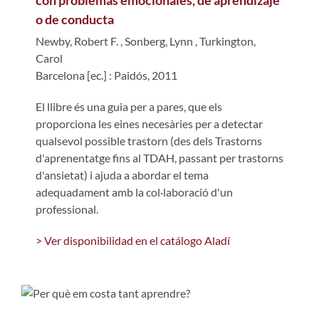
con problemas emocionales, de aprendizaje
o de conducta
Newby, Robert F.
,
Sonberg, Lynn
,
Turkington,
Carol
Barcelona [ec.] : Paidós, 2011
El llibre és una guia per a pares, que els
proporciona les eines necesàries per a detectar
qualsevol possible trastorn (des dels Trastorns
d'aprenentatge fins al TDAH, passant per trastorns
d'ansietat) i ajuda a abordar el tema
adequadament amb la col·laboració d'un
professional.
> Ver disponibilidad en el catálogo Aladí