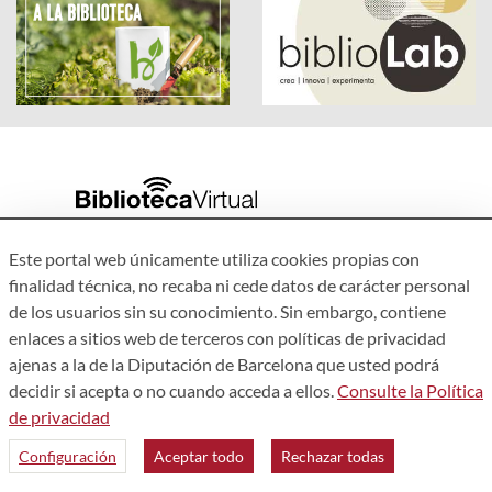
Accesibilidad
Este portal web únicamente utiliza cookies propias con
Aviso legal
finalidad técnica, no recaba ni cede datos de carácter personal
Política de privacidad
de los usuarios sin su conocimiento. Sin embargo, contiene
enlaces a sitios web de terceros con políticas de privacidad
Mapa web
ajenas a la de la Diputación de Barcelona que usted podrá
Quiénes somos
decidir si acepta o no cuando acceda a ellos.
Consulte la Política
Contacto
de privacidad
Configuración
Aceptar todo
Rechazar todas