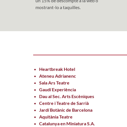
un 15% de descompte a la web o
mostrant-lo a taquilles.
Heartbreak Hotel
Ateneu Adrianenc
Sala Ars Teatre
Gaudí Experiència
Dau al Sec. Arts Escèniques
Centre i Teatre de Sarrià
Jardí Botànic de Barcelona
Aquitània Teatre
Catalunya en Miniatura S.A.