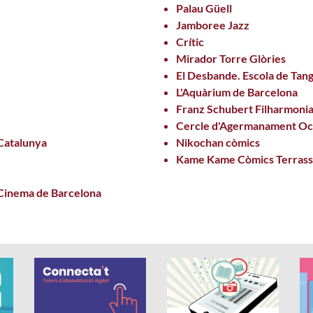
Palau Güell
Jamboree Jazz
Crític
Mirador Torre Glòries
El Desbande. Escola de Tan
L'Aquàrium de Barcelona
Franz Schubert Filharmoni
Cercle d'Agermanament Oc
Catalunya
Nikochan còmics
Kame Kame Còmics Terrass
 Cinema de Barcelona