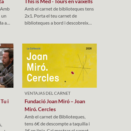
ta
This is Med - Tours en vaixells
. Amb
Amb el carnet de biblioteques tens
s un
2x1. Porta el teu carnet de
da a
biblioteques a bord i descobreix
Barcelona des del mar
VENTAJAS DEL CARNET
Tu i
Fundació Joan Miró – Joan
Miró. Cercles
Amb el carnet de Biblioteques,
tens 6€ de descompte a taquilla i
s,
1€ en línia. Cal mostrar el carnet en