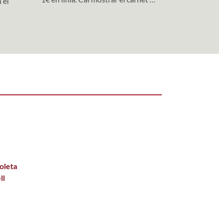
 el
el moment de la visita.
oleta
ll