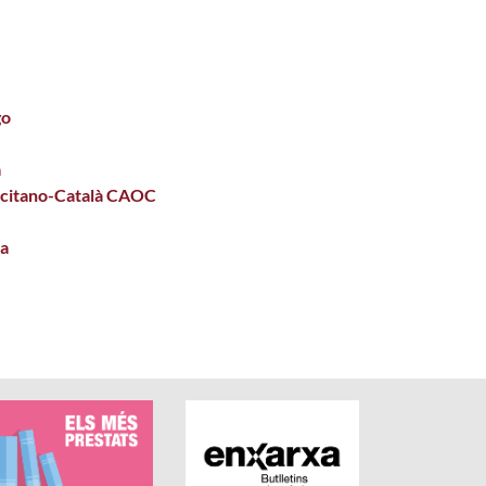
go
a
citano-Català CAOC
a