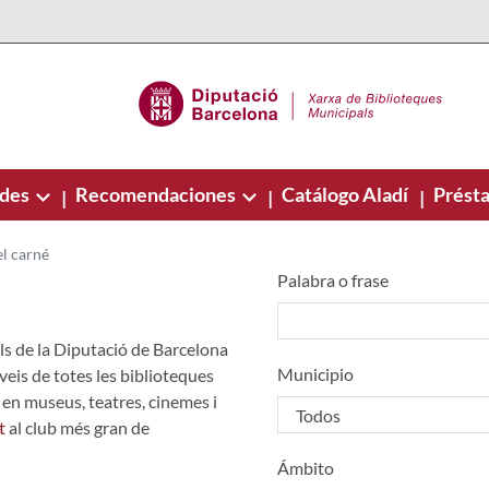
ades
Recomendaciones
Catálogo Aladí
Présta
|
|
|
el carné
Palabra o frase
ls de la Diputació de Barcelona
Municipio
veis de totes les biblioteques
en museus, teatres, cinemes i
t
al club més gran de
Ámbito