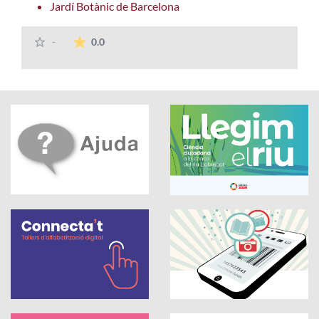
Jardí Botànic de Barcelona
La mitjana de les valoracions és de 0 estrelle
-
0.0