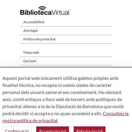
Accessibilitat
Avís legal
Política de privacitat
Mapa web
Qui som
Contacte
Aquest portal web únicament utilitza galetes pròpies amb
finalitat tècnica, no recapta ni cedeix dades de caràcter
personal dels usuaris sense el seu coneixement. No obstant
això, conté enllaços a llocs web de tercers amb polítiques de
privacitat alienes a la de la Diputació de Barcelona que vostè
podrà decidir si accepta o no quan accedeixi a ells.
Consulteu la
nostra política de privacitat
Àrea de Cultura – Gerència de Serveis de Biblioteques. Zamora,
73. 08018 Barcelona. Tel: 934 022 241
Configuració
Accepta-ho tot
Rebutja-ho tot