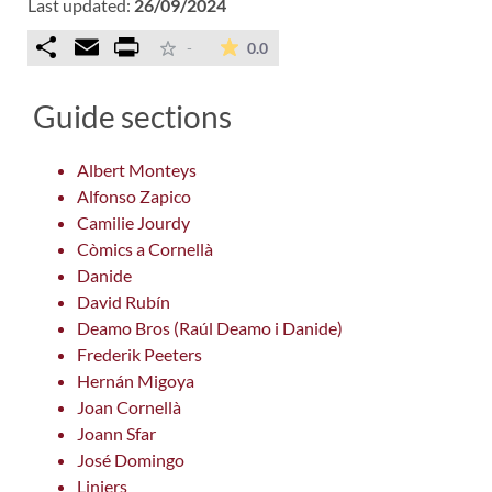
Last updated:
26/09/2024
Comparteix
Email
Print
The average rating is 0 stars ou
-
0.0
Guide sections
Albert Monteys
Alfonso Zapico
Camilie Jourdy
Còmics a Cornellà
Danide
David Rubín
Deamo Bros (Raúl Deamo i Danide)
Frederik Peeters
Hernán Migoya
Joan Cornellà
Joann Sfar
José Domingo
Liniers