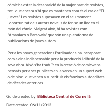
còmic ha estat la desaparició de la major part de revistes,
tot i que encara n'hi que es mantenen com és el cas de "El
jueves". Les revistes suposaven en el seu moment
l'oportunitat dels autors novells de fer-se un lloc en el
món del còmic. Malgrat això, hi ha revistes com
"Amaniaco o Barsowia" que són una plataforma de
publicacions de joves autors.
Per a les noves generacions l'ordinador s'ha incorporat
com a eina indispensable per a la producció i difusió de la
seva obra. Això s'ha traduït en la creació de comicwebs
pensats per a ser publicats en la xarxa en un suport web
o de bloc i que venen a substituir els fanzines autoeditats
de dècades anteriors.
Guide created by:
Biblioteca Central de Cornellà
Date created:
06/11/2012