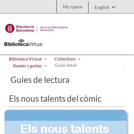
Skip to Main Content
My space
Biblioteca Virtual
Collections
Guide detail
Reader’s guides
Guies de lectura
Els nous talents del còmic