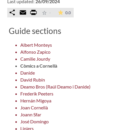
Last updated:
26/09/2024
Comparteix
Email
Print
The average rating is 0 stars ou
-
0.0
Guide sections
Albert Monteys
Alfonso Zapico
Camilie Jourdy
Còmics a Cornellà
Danide
David Rubín
Deamo Bros (Raúl Deamo i Danide)
Frederik Peeters
Hernán Migoya
Joan Cornellà
Joann Sfar
José Domingo
Liniers