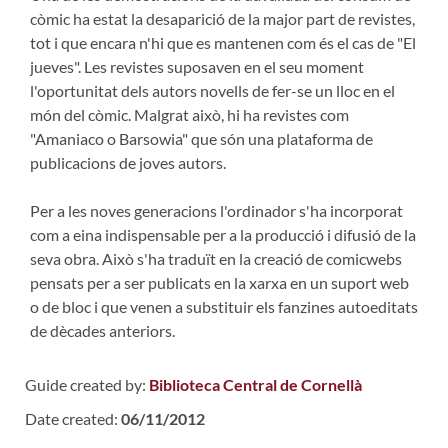
còmic ha estat la desaparició de la major part de revistes,
tot i que encara n'hi que es mantenen com és el cas de "El
jueves". Les revistes suposaven en el seu moment
l'oportunitat dels autors novells de fer-se un lloc en el
món del còmic. Malgrat això, hi ha revistes com
"Amaniaco o Barsowia" que són una plataforma de
publicacions de joves autors.
Per a les noves generacions l'ordinador s'ha incorporat
com a eina indispensable per a la producció i difusió de la
seva obra. Això s'ha traduït en la creació de comicwebs
pensats per a ser publicats en la xarxa en un suport web
o de bloc i que venen a substituir els fanzines autoeditats
de dècades anteriors.
Guide created by:
Biblioteca Central de Cornellà
Date created:
06/11/2012