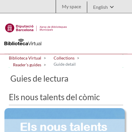
Skip to Main Content
My space
Biblioteca Virtual
Collections
Guide detail
Reader’s guides
Guies de lectura
Els nous talents del còmic