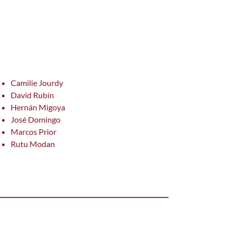
s out of 5.
Camilie Jourdy
David Rubín
Hernán Migoya
José Domingo
Marcos Prior
Rutu Modan