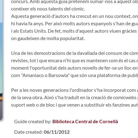
concurs. Amb aquesta guia pretenem sumar-nos a aquest objecti
conèixer els nous talents del còmic.
Aquesta generació d'autors ha crescut en un nou context, on
hi havia fa anys. Per això molts autors espanyols s'han de gu
i als Estats Units. De fet, molts d'aquest autors viuen gràcies
on gaudeixen de molta popularitat.
Una de les demostracions de la davallada del consum de còmic
revistes, tot i que encara n'hi que es mantenen com és el cas 
moment l'oportunitat dels autors novells de fer-se un lloc en 
com "Amaniaco o Barsowia" que són una plataforma de public
Per a les noves generacions l'ordinador s'ha incorporat com a
de la seva obra. Això s'ha traduït en la creació de comicwebs 
suport web o de bloc i que venen a substituir els fanzines au
Guide created by:
Biblioteca Central de Cornellà
Date created:
06/11/2012