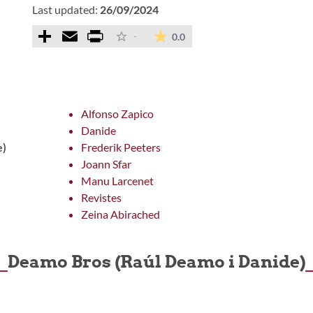
Last updated:
26/09/2024
Comparteix
Email
Print
The average rating is 0 star
-
0.0
Alfonso Zapico
Danide
e)
Frederik Peeters
Joann Sfar
Manu Larcenet
Revistes
Zeina Abirached
Deamo Bros (Raúl Deamo i Danide)