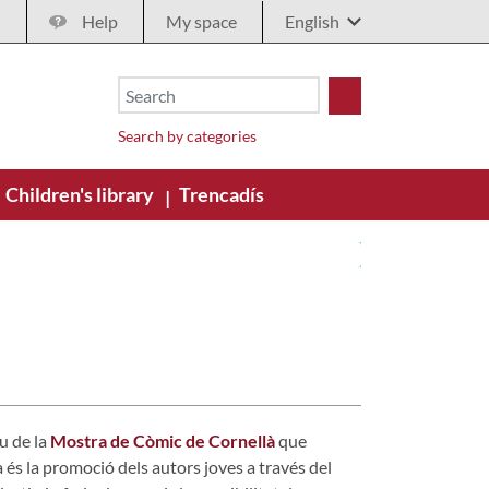
Help
My space
Search by categories
Children's library
Trencadís
|
u de la
Mostra de Còmic de Cornellà
que
 és la promoció dels autors joves a través del