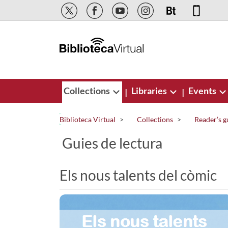
Skip to Main Content
Collections
Libraries
Events
|
|
Biblioteca Virtual
Collections
Reader’s g
Guies de lectura
Els nous talents del còmic