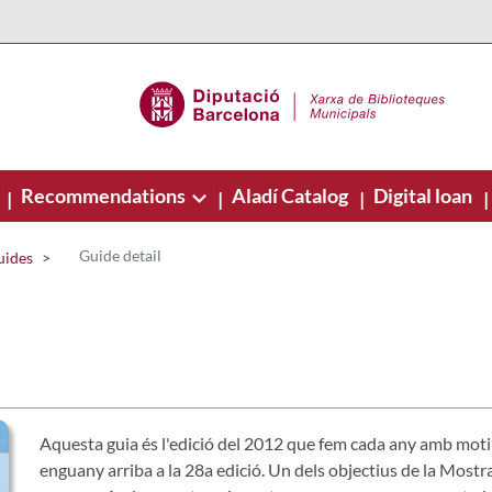
Recommendations
Aladí Catalog
Digital loan
|
|
|
|
Guide detail
uides
Aquesta guia és l'edició del 2012 que fem cada any amb moti
enguany arriba a la 28a edició. Un dels objectius de la Mostra