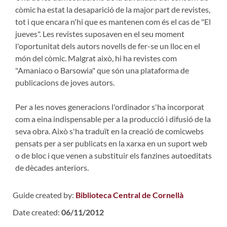
còmic ha estat la desaparició de la major part de revistes,
tot i que encara n'hi que es mantenen com és el cas de "El
jueves". Les revistes suposaven en el seu moment
l'oportunitat dels autors novells de fer-se un lloc en el
món del còmic. Malgrat això, hi ha revistes com
"Amaniaco o Barsowia" que són una plataforma de
publicacions de joves autors.
Per a les noves generacions l'ordinador s'ha incorporat
com a eina indispensable per a la producció i difusió de la
seva obra. Això s'ha traduït en la creació de comicwebs
pensats per a ser publicats en la xarxa en un suport web
o de bloc i que venen a substituir els fanzines autoeditats
de dècades anteriors.
Guide created by:
Biblioteca Central de Cornellà
Date created:
06/11/2012