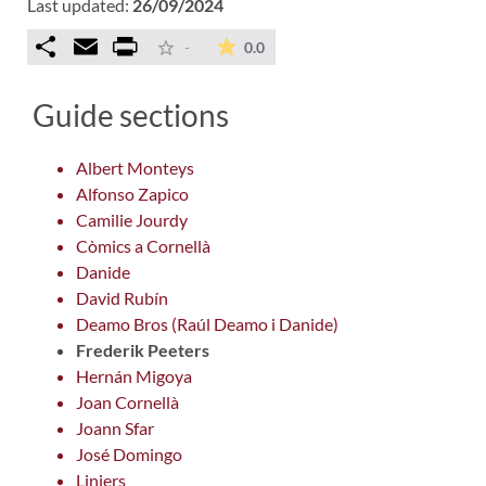
Last updated:
26/09/2024
Comparteix
Email
Print
The average rating is 0 stars ou
-
0.0
Guide sections
Albert Monteys
Alfonso Zapico
Camilie Jourdy
Còmics a Cornellà
Danide
David Rubín
Deamo Bros (Raúl Deamo i Danide)
Frederik Peeters
Hernán Migoya
Joan Cornellà
Joann Sfar
José Domingo
Liniers