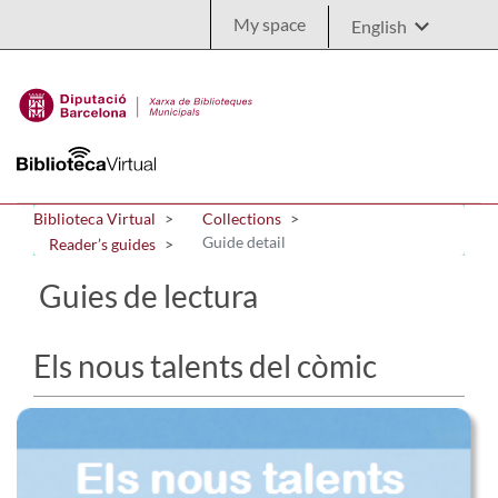
Skip to Main Content
My space
Biblioteca Virtual
Collections
Guide detail
Reader’s guides
Guies de lectura
Els nous talents del còmic