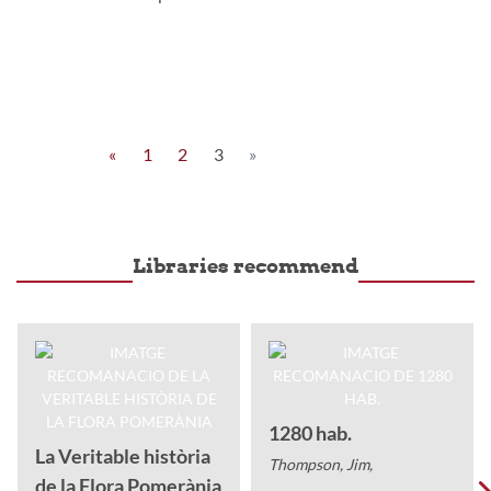
«
1
2
3
»
Libraries recommend
1280 hab.
La Veritable història
Thompson, Jim,
de la Flora Pomerània