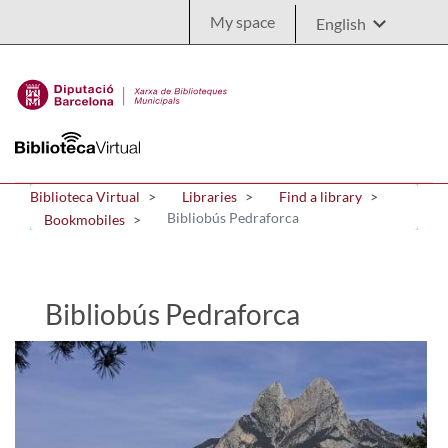
Skip to Main Content
My space
Biblioteca Virtual
Libraries
Find a library
Bibliobús Pedraforca
Bookmobiles
Bibliobús Pedraforca