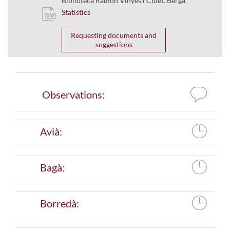
Biblioteca Ramon Vinyes i Cluet. Berga
Statistics
Requesting documents and
suggestions
Observations:
Avià:
Bagà:
Borredà: