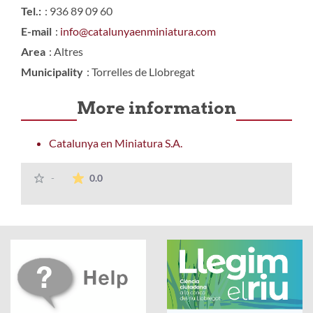
Tel.:
: 936 89 09 60
E-mail
:
info@catalunyaenminiatura.com
Area
: Altres
Municipality
: Torrelles de Llobregat
More information
Catalunya en Miniatura S.A.
The average rating is 0 stars out of 5.
-
0.0