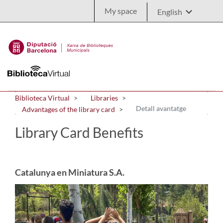
Skip to Main Content
My space
Biblioteca Virtual
Libraries
Detall avantatge
Advantages of the library card
Library Card Benefits
Catalunya en Miniatura S.A.