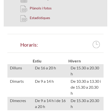
Plànols i fotos
Estadístiques
Horaris:
Estiu
Hivern
Dilluns
De 16 a 20 h
De 15.30 a 20.30
h
Dimarts
De 9 a 14 h
De 10.30 a 13.30 i
de 15.30 a 20.30
h
Dimecres
De 9 a 14 h i de 16
De 15.30 a 20.30
a 20 h
h