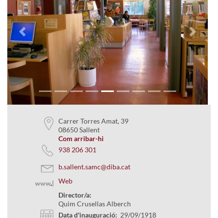
Previous
Next
Carrer Torres Amat, 39
08650 Sallent
Com arribar-hi
938 206 301
b.sallent.samc@diba.cat
Web
Director/a:
Quim Crusellas Alberch
Data d'inauguració:
29/09/1918