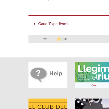
Gaudí Experiència
The average rating is 0 sta
-
0.0