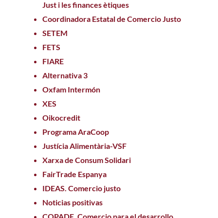
Just i les finances ètiques
Coordinadora Estatal de Comercio Justo
SETEM
FETS
FIARE
Alternativa 3
Oxfam Intermón
XES
Oikocredit
Programa AraCoop
Justícia Alimentària-VSF
Xarxa de Consum Solidari
FairTrade Espanya
IDEAS. Comercio justo
Noticias positivas
COPADE. Comercio para el desarrollo