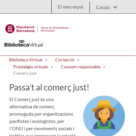
Salta al contingut principal
El meu espai
Biblioteca Virtual
Col·lecció
Prestatges virtuals
Consum responsable
Comerç just
Passa’t al comerç just!
El Comerç just és una
alternativa de comerç
promoguda per organitzacions
pacifistes i ecologistes, per
l'ONU i per moviments socials i
polítics que promouen la relació