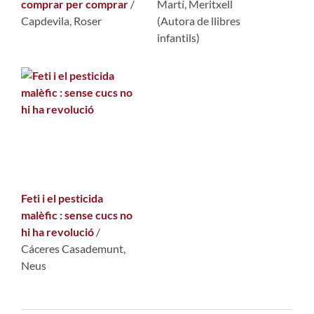
comprar per comprar
/
Martí, Meritxell
Capdevila, Roser
(Autora de llibres
infantils)
Feti i el pesticida
malèfic : sense cucs no
hi ha revolució
/
Cáceres Casademunt,
Neus