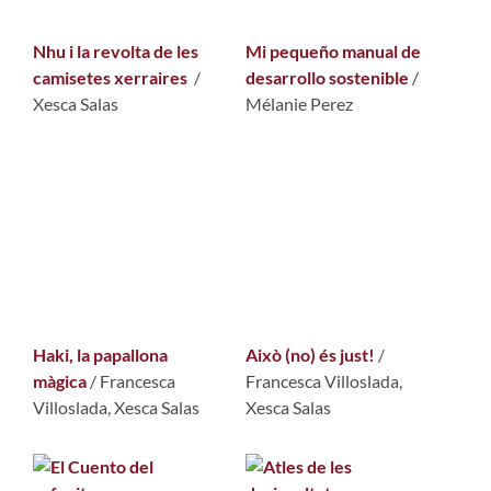
Nhu i la revolta de les
Mi pequeño manual de
camisetes xerraires
/
desarrollo sostenible
/
Xesca Salas
Mélanie Perez
Haki, la papallona
Això (no) és just!
/
màgica
/ Francesca
Francesca Villoslada,
Villoslada, Xesca Salas
Xesca Salas