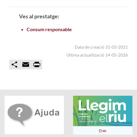
Ves al prestatge:
Consum responsable
Data de creació 31-03-2021
Última actualització 14-05-2026
C
E
P
o
m
r
m
a
i
p
i
n
a
l
t
r
t
i
r