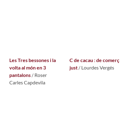
Les Tres bessones i la
C de cacau : de comerç
volta al món en 3
just
/ Lourdes Vergés
pantalons
/ Roser
Carles Capdevila