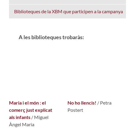
Biblioteques de la XBM que participen a la campanya
A les biblioteques trobaràs:
Maria i el món : el
No ho llencis!
/ Petra
comerç just explicat
Postert
als infants
/ Miguel
Àngel Maria