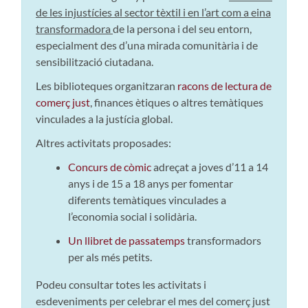
de les injustícies al sector tèxtil i en l’art com a eina
transformadora
de la persona i del seu entorn,
especialment des d’una mirada comunitària i de
sensibilització ciutadana.
Les biblioteques organitzaran
racons de lectura de
comerç just
, finances ètiques o altres temàtiques
vinculades a la justícia global.
Altres activitats proposades:
Concurs de còmic
adreçat a joves d’11 a 14
anys i de 15 a 18 anys per fomentar
diferents temàtiques vinculades a
l’economia social i solidària.
Un llibret de passatemps
transformadors
per als més petits.
Podeu consultar totes les activitats i
esdeveniments per celebrar el mes del comerç just