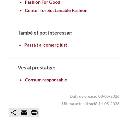
Fashion For Good
Center for Sustainable Fashion
També et pot interessar:
Passa’t al comerç just!
Ves al prestatge:
Consum responsable
Data de creació 08-05-2026
Última actualització 14-05-2026
C
E
P
o
m
r
m
a
i
p
i
n