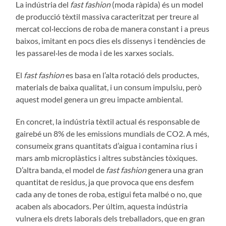
La indústria del
fast fashion
(moda ràpida) és un model
de producció tèxtil massiva caracteritzat per treure al
mercat col·leccions de roba de manera constant i a preus
baixos, imitant en pocs dies els dissenys i tendències de
les passarel·les de moda i de les xarxes socials.
El
fast fashion
es basa en l’alta rotació dels productes,
materials de baixa qualitat, i un consum impulsiu, però
aquest model genera un greu impacte ambiental.
En concret, la indústria tèxtil actual és responsable de
gairebé un 8% de les emissions mundials de CO2. A més,
consumeix grans quantitats d’aigua i contamina rius i
mars amb microplàstics i altres substàncies tòxiques.
D’altra banda, el model de
fast fashion
genera una gran
quantitat de residus, ja que provoca que ens desfem
cada any de tones de roba, estigui feta malbé o no, que
acaben als abocadors. Per últim, aquesta indústria
vulnera els drets laborals dels treballadors, que en gran