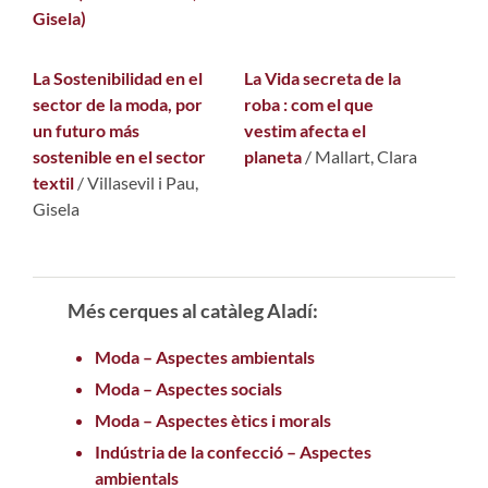
La Sostenibilidad en el
La Vida secreta de la
sector de la moda, por
roba : com el que
un futuro más
vestim afecta el
sostenible en el sector
planeta
/
Mallart, Clara
textil
/
Villasevil i Pau,
Gisela
Més cerques al catàleg Aladí:
Moda – Aspectes ambientals
Moda – Aspectes socials
Moda – Aspectes ètics i morals
Indústria de la confecció – Aspectes
ambientals