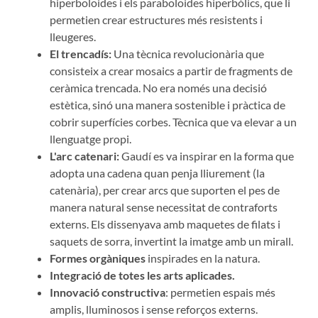
hiperboloides i els paraboloides hiperbòlics, que li
permetien crear estructures més resistents i
lleugeres.
El trencadís:
Una tècnica revolucionària que
consisteix a crear mosaics a partir de fragments de
ceràmica trencada. No era només una decisió
estètica, sinó una manera sostenible i pràctica de
cobrir superfícies corbes. Tècnica que va elevar a un
llenguatge propi.
L'arc catenari:
Gaudí es va inspirar en la forma que
adopta una cadena quan penja lliurement (la
catenària), per crear arcs que suporten el pes de
manera natural sense necessitat de contraforts
externs. Els dissenyava amb maquetes de filats i
saquets de sorra, invertint la imatge amb un mirall.
Formes orgàniques
inspirades en la natura.
Integració
de totes les arts aplicades.
Innovació constructiva
: permetien espais més
amplis, lluminosos i sense reforços externs.