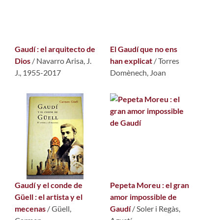
Gaudí : el arquitecto de
El Gaudí que no ens
Dios
/
Navarro Arisa, J.
han explicat
/
Torres
J., 1955-2017
Domènech, Joan
Gaudí y el conde de
Pepeta Moreu : el gran
Güell : el artista y el
amor impossible de
mecenas
/
Güell,
Gaudí
/
Soler i Regàs,