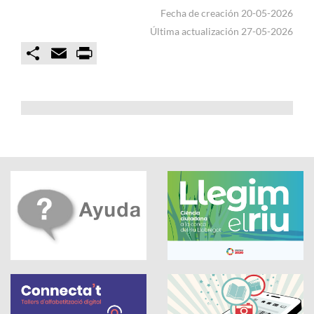
Fecha de creación 20-05-2026
Última actualización 27-05-2026
C
E
P
o
m
r
m
a
i
p
i
n
a
l
t
r
t
i
r