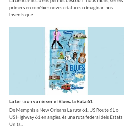
La ciència-ficció ens permet descobrir nous mons, ser els
primers en conèixer noves criatures o imaginar-nos
invents que...
La terra on va néixer el Blues. la Ruta 61
De Memphis a New Orleans La ruta 61, US Route 61 o
US Highway 61 en anglès, és una ruta federal dels Estats
Units...