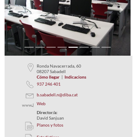
Previous
Next
Ronda Navacerrada, 60
08207 Sabadell
Cómo llegar
|
Indicacions
937 246 401
b.sabadell.n@diba.cat
Web
Director/a:
David Sanjuan
Planos y fotos