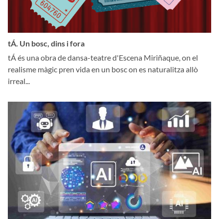
tÁ. Un bosc, dins i fora
tÁ és una obra de dansa-teatre d'Escena Miriñaque, on el
realisme màgic pren vida en un bosc on es naturalitza allò
irreal...