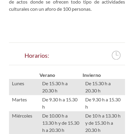
de actos donde se ofrecen todo tipo de actividades
culturales con un aforo de 100 personas.
Horarios:
Verano
Invierno
Lunes
De 15.30 h a
De 15.30 h a
20.30 h
20.30 h
Martes
De 9.30 h a 15.30
De 9.30 h a 15.30
h
h
Miércoles
De 10.00 h a
De 10 h a 13.30 h
13.30 h y de 15.30
y de 15.30 h a
h a 20.30 h
20.30 h