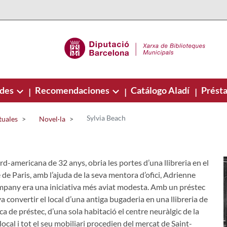
ades
Recomendaciones
Catálogo Aladí
Présta
|
|
|
Sylvia Beach
tuales
Novel·la
d-americana de 32 anys, obria les portes d’una llibreria en el
de Paris, amb l’ajuda de la seva mentora d’ofici, Adrienne
mpany era una iniciativa més aviat modesta. Amb un préstec
a convertir el local d’una antiga bugaderia en una llibreria de
a de préstec, d’una sola habitació el centre neuràlgic de la
local i tot el seu mobiliari procedien del mercat de Saint-