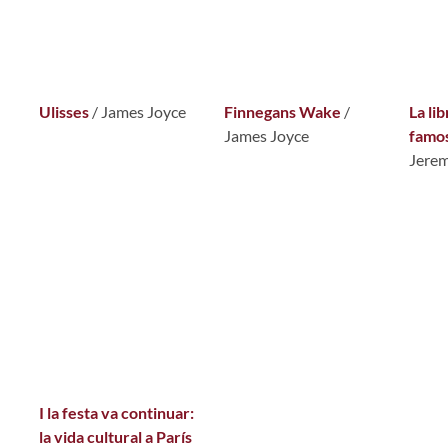
Ulisses
/ James Joyce
Finnegans Wake
/
La li
James Joyce
famo
Jere
I la festa va continuar:
la vida cultural a París