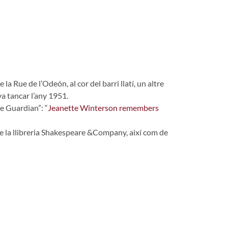
a Rue de l’Odeón, al cor del barri llatí, un altre
va tancar l’any 1951.
he Guardian”: “
Jeanette Winterson remembers
r de la llibreria Shakespeare &Company, així com de