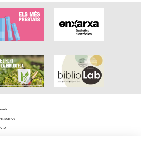
 web
es somos
cto