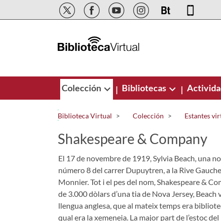
Saltar al contenido principal
Colección
Bibliotecas
Activid
|
|
Biblioteca Virtual
Colección
Estantes vir
Shakespeare & Company
El 17 de novembre de 1919, Sylvia Beach, una nor
número 8 del carrer Dupuytren, a la Rive Gauche 
Monnier. Tot i el pes del nom, Shakespeare & Co
de 3.000 dòlars d’una tia de Nova Jersey, Beach v
llengua anglesa, que al mateix temps era bibliotec
qual era la xemeneia. La major part de l’estoc del 