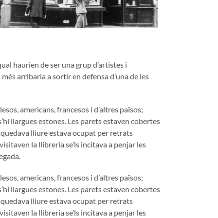
ual haurien de ser una grup d’artistes i
 més arribaria a sortir en defensa d’una de les
sos, americans, francesos i d’altres països;
-s’hi llargues estones. Les parets estaven cobertes
ue quedava lliure estava ocupat per retrats
itaven la llibreria se’ls incitava a penjar les
vegada.
sos, americans, francesos i d’altres països;
-s’hi llargues estones. Les parets estaven cobertes
ue quedava lliure estava ocupat per retrats
itaven la llibreria se’ls incitava a penjar les