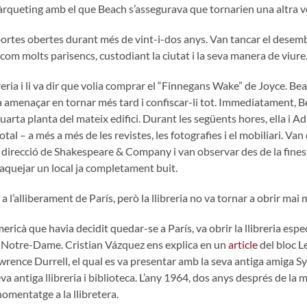
 màrqueting amb el que Beach s’assegurava que tornarien una altra 
rtes obertes durant més de vint-i-dos anys. Van tancar el desemb
 com molts parisencs, custodiant la ciutat i la seva manera de viure
ibreria i li va dir que volia comprar el “Finnegans Wake” de Joyce. Bea
 va amenaçar en tornar més tard i confiscar-li tot. Immediatament, 
quarta planta del mateix edifici. Durant les següents hores, ella i 
 total – a més a més de les revistes, les fotografies i el mobiliari. V
 la direcció de Shakespeare & Company i van observar des de la finest
aquejar un local ja completament buit.
 a l’alliberament de París, però la llibreria no va tornar a obrir mai
cà que havia decidit quedar-se a París, va obrir la llibreria espec
e Notre-Dame. Cristian Vázquez ens explica en un
article
del bloc L
wrence Durrell, el qual es va presentar amb la seva antiga amiga Sy
a antiga llibreria i biblioteca. L’any 1964, dos anys després de la mo
mentatge a la llibretera.