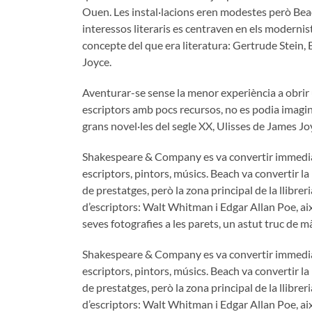
Ouen. Les instal·lacions eren modestes però Beach
interessos literaris es centraven en els moderni
concepte del que era literatura: Gertrude Stein, E
Joyce.
Aventurar-se sense la menor experiència a obrir un
escriptors amb pocs recursos, no es podia imagina
grans novel·les del segle XX, Ulisses de James Jo
Shakespeare & Company es va convertir immediatam
escriptors, pintors, músics. Beach va convertir la
de prestatges, però la zona principal de la llibre
d’escriptors: Walt Whitman i Edgar Allan Poe, així
seves fotografies a les parets, un astut truc de
Shakespeare & Company es va convertir immediatam
escriptors, pintors, músics. Beach va convertir la
de prestatges, però la zona principal de la llibre
d’escriptors: Walt Whitman i Edgar Allan Poe, així