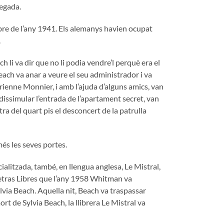
vegada.
re de l’any 1941. Els alemanys havien ocupat
.
ch li va dir que no li podia vendre’l perquè era el
Beach va anar a veure el seu administrador i va
Adrienne Monnier, i amb l’ajuda d’alguns amics, van
an dissimular l’entrada de l’apartament secret, van
ra del quart pis el desconcert de la patrulla
 més les seves portes.
ialitzada, també, en llengua anglesa, Le Mistral,
etras Libres que l’any 1958 Whitman va
lvia Beach. Aquella nit, Beach va traspassar
rt de Sylvia Beach, la llibrera Le Mistral va