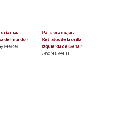
brería más
París era mujer.
sa del mundo
/
Retratos de la orilla
my Mercer
izquierda del Sena
/
Andrea Weiss