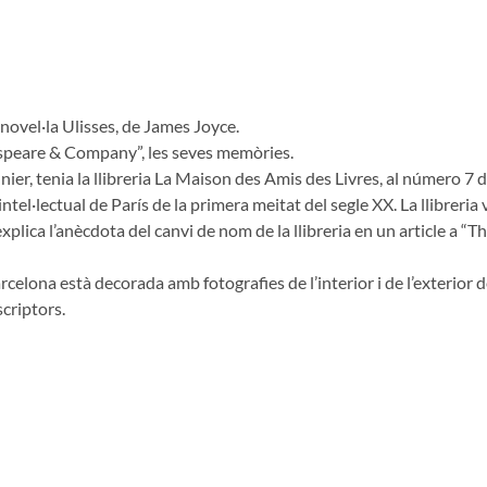
 novel·la Ulisses, de James Joyce.
espeare & Company”, les seves memòries.
, tenia la llibreria La Maison des Amis des Livres, al número 7 de l
tel·lectual de París de la primera meitat del segle XX. La llibreria 
plica l’anècdota del canvi de nom de la llibreria en un article a “T
Barcelona està decorada amb fotografies de l’interior i de l’exterio
scriptors.