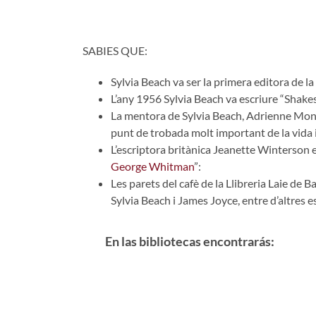
SABIES QUE:
Sylvia Beach va ser la primera editora de la
L’any 1956 Sylvia Beach va escriure “Shak
La mentora de Sylvia Beach, Adrienne Monnier
punt de trobada molt important de la vida in
L’escriptora britànica Jeanette Winterson ex
George Whitman
”:
Les parets del cafè de la Llibreria Laie de 
Sylvia Beach i James Joyce, entre d’altres e
En las bibliotecas encontrarás: