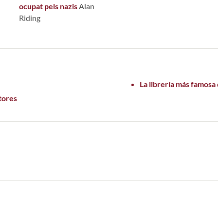
ocupat pels nazis
Alan
Riding
La librería más famosa
tores