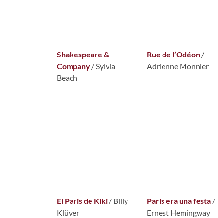
Shakespeare &
Rue de l’Odéon
/
Company
/ Sylvia
Adrienne Monnier
Beach
El Paris de Kiki
/ Billy
París era una festa
/
Klüver
Ernest Hemingway