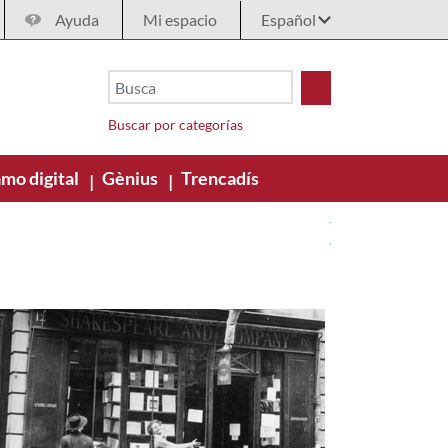
Ayuda
Mi espacio
Buscar por categorías
mo digital
Gènius
Trencadís
|
|