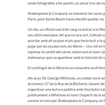
seves fotografies a les parets, un astut truc de
Shakespeare & Company va mantenir les seves po
París, però Sylvia Beach havia decidit quedar-se,
Un dia, un oficial nazi d’alt rang va entrar a la ll
seu últim exemplar, fet que no era cert. L’oficial
acordar amb ell ocupar el pis que tenia buit a la 
pujar per les escales tots els llibres – cinc mil en
repintar el cartell del carrer, esborrant el nom i
d’alemanys que va aparèixer amb la intenció de s
El contingut de la llibreria va romandre ocult fins
Als anys 50, George Whitman, un soldat nord-ameri
al número 37 de la Rue de la Bûcherie, davant d
organitzar una lectura pública amb l’escriptor La
públicament a Whitman el nom i l’esperit de la sev
canviar el nom per Shakespeare & Company, en ho