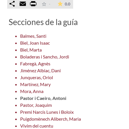
Comparteix
Email
Print
La valoración media es de 0 est
-
0.0
Secciones de la guía
Balmes, Santi
Biel, Joan Isaac
Biel, Marta
Boladeras i Sancho, Jordi
Fabregà, Agnès
Jiménez Albiac, Dani
Junqueras, Oriol
Martínez, Mary
Mora, Anna
Pastor i Caeiro, Antoni
Pastor, Joaquim
Premi Narcís Lunes i Boloix
Puigdomènech Aliberch, Maria
Vivim del cuentu