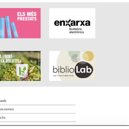
 web
es somos
cto