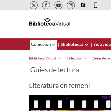
Saltar al contenido principal
Colección
Bibliotecas
Activid
|
|
Biblioteca Virtual
Colección
Guías de le
Guies de lectura
Literatura en femení