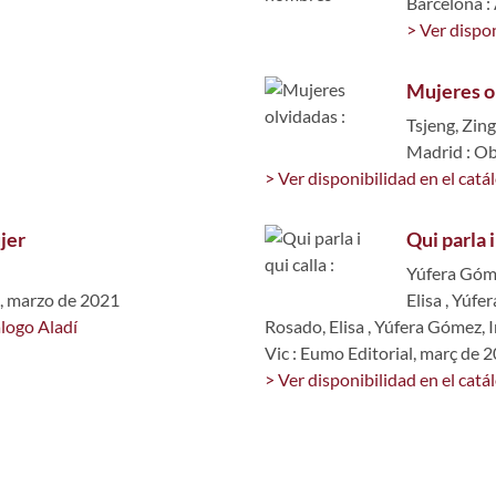
Barcelona : 
> Ver dispon
Mujeres o
Tsjeng, Zing
Madrid : Ob
> Ver disponibilidad en el catá
jer
Qui parla i
Yúfera Góme
o, marzo de 2021
Elisa
,
Yúfer
álogo Aladí
Rosado, Elisa
,
Yúfera Gómez, I
Vic : Eumo Editorial, març de 
> Ver disponibilidad en el catá