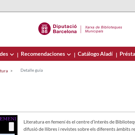
ades
Recomendaciones
Catálogo Aladí
Présta
|
|
|
Detalle guía
ctura
Literatura en femení és el centre d’interès de Biblioteq
difusió de llibres i revistes sobre els diferents àmbits