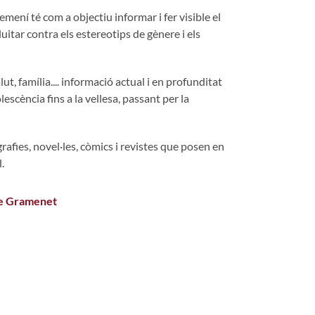
emení té com a objectiu informar i fer visible el
luitar contra els estereotips de gènere i els
alut, família.... informació actual i en profunditat
escència fins a la vellesa, passant per la
l
rafies, novel·les, còmics i revistes que posen en
.
de Gramenet
s de 0 estrellas de 5.