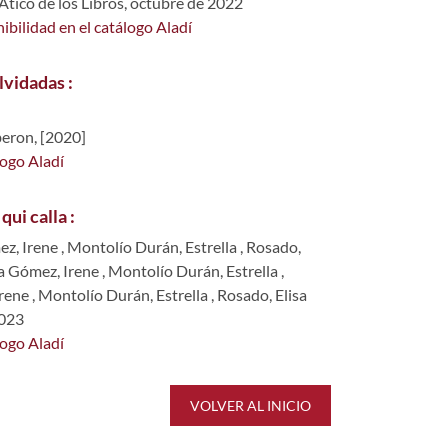
Ático de los Libros, octubre de 2022
ibilidad en el catálogo Aladí
lvidadas :
eron, [2020]
logo Aladí
 qui calla :
z, Irene
,
Montolío Durán, Estrella
,
Rosado,
a Gómez, Irene
,
Montolío Durán, Estrella
,
rene
,
Montolío Durán, Estrella
,
Rosado, Elisa
2023
logo Aladí
VOLVER AL INICIO