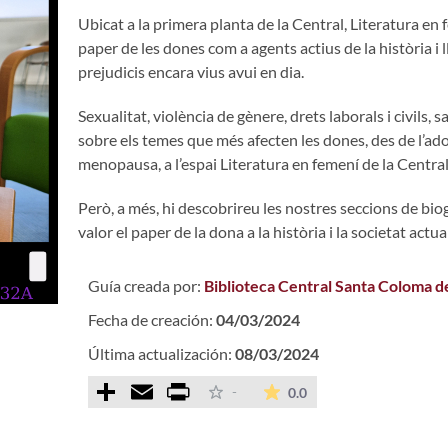
Ubicat a la primera planta de la Central, Literatura en f
paper de les dones com a agents actius de la història i l
prejudicis encara vius avui en dia.
Sexualitat, violència de gènere, drets laborals i civils, s
sobre els temes que més afecten les dones, des de l’adol
menopausa, a l’espai Literatura en femení de la Centra
Però, a més, hi descobrireu les nostres seccions de biog
valor el paper de la dona a la història i la societat actual
Guía creada por:
Biblioteca Central Santa Coloma 
Fecha de creación:
04/03/2024
Última actualización:
08/03/2024
Comparteix
Email
Print
La valoración media e
-
0.0