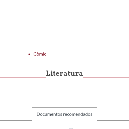
edia es de 0 estrellas de 5.
Còmic
Literatura
Documentos recomendados