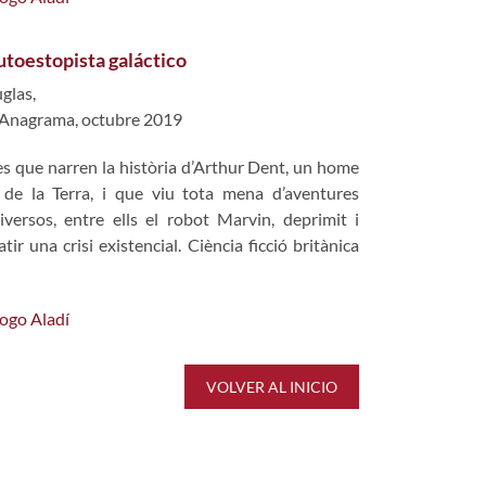
utoestopista galáctico
glas,
 Anagrama, octubre 2019
es que narren la història d’Arthur Dent, un home
 de la Terra, i que viu tota mena d’aventures
versos, entre ells el robot Marvin, deprimit i
ir una crisi existencial. Ciència ficció britànica
logo Aladí
VOLVER AL INICIO