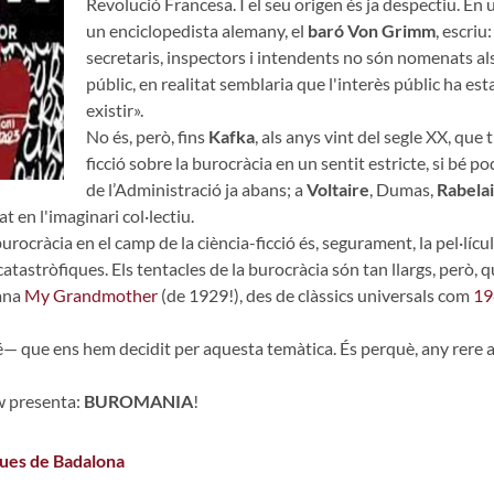
Revolució Francesa. I el seu origen és ja despectiu. En u
un enciclopedista alemany, el
baró Von Grimm
, escriu
secretaris, inspectors i intendents no són nomenats als 
públic, en realitat semblaria que l'interès públic ha es
existir».
No és, però, fins
Kafka
, als anys vint del segle XX, qu
ficció sobre la burocràcia en un sentit estricte, si bé 
de l’Administració ja abans; a
Voltaire
, Dumas,
Rabelai
 en l'imaginari col·lectiu.
ocràcia en el camp de la ciència-ficció és, segurament, la pel·lícu
tastròfiques. Els tentacles de la burocràcia són tan llargs, però, 
iana
My Grandmother
(de 1929!), des de clàssics universals com
19
que ens hem decidit per aquesta temàtica. És perquè, any rere any,
ow presenta:
BUROMANIA
!
ques de Badalona