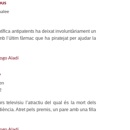
ous
nalee
tífica antipatents ha deixat involuntàriament un
mb l’últim fàrmac que ha piratejat per ajudar la
logo Aladí
o
en
2
 televisiu l’atractiu del qual és la mort dels
diència. Atret pels premis, un pare amb una filla
logo Aladí