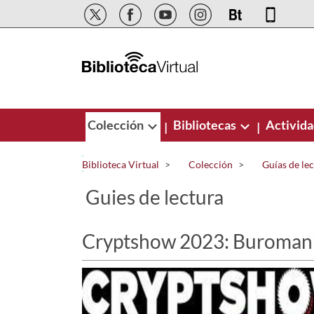
Saltar al contenido principal
Colección
Bibliotecas
Activid
|
|
Biblioteca Virtual
Colección
Guías de le
Guies de lectura
Cryptshow 2023: Buroman