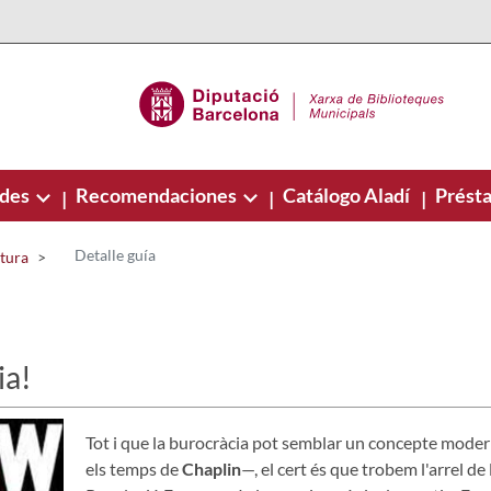
ades
Recomendaciones
Catálogo Aladí
Présta
|
|
|
Detalle guía
ctura
ia!
Tot i que la burocràcia pot semblar un concepte mod
els temps de
Chaplin
—, el cert és que trobem l'arrel de 