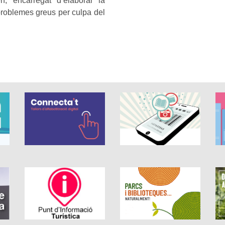
n, encarregat d’elaborar la
problemes greus per culpa del