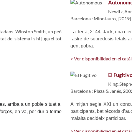
Autonom
Newitz, An
Barcelona : Minotauro, [2019]
iutadans. Winston Smith, un peó
La Terra, 2144. Jack, una cien
at del sistema i s’hi juga el tot
rastre de sobredosis letals a
gent pobra.
> Ver disponibilidad en el catá
El Fugitiv
King, Steph
Barcelona : Plaza & Janés, 200
es, arriba a un poble situat al
A mitjan segle XXI un concurs
participants, bat rècords d’au
forços, en va, per dur a terme
malalta decideix participar.
> Ver disponibilidad en el catá