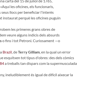
na carta del 15 de juliol de 1765,
: «Aquí les oficines, els funcionaris,
seus llocs per beneficiar l'interès
tat instaurat perquè les oficines puguin
e trobem les primeres grans obres de
podem veure alguns indicis dels absurds
s
o fins i tot Petroni. Curiosament —o
la
Brazil
, de
Terry Gilliam
, en la qual un error
que esquitxen tot tipus d'obres: des dels còmics
84
a treballs tan dispars com la supermusculada
 ineludiblement és igual de difícil aixecar la