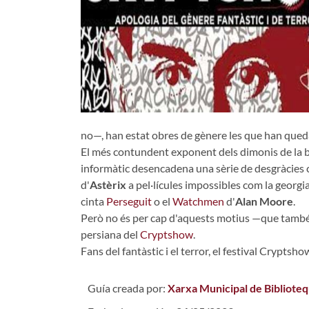
no—, han estat obres de gènere les que han quedat
El més contundent exponent dels dimonis de la bur
informàtic desencadena una sèrie de desgràcies ca
d'
Astèrix
a pel·lícules impossibles com la georg
cinta
Perseguit
o el
Watchmen
d'
Alan Moore
.
Però no és per cap d'aquests motius —que també— 
persiana del
Cryptshow
.
Fans del fantàstic i el terror, el festival Cryptsh
Guía creada por:
Xarxa Municipal de Bibliote