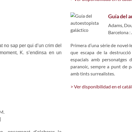
Guía del a
Adams, Dou
Barcelona :
Primera d’una sèrie de novel·l
at no sap per qui d’un crim del
que escapa de la destrucció
t moment, K. s’endinsa en un
espacials amb personatges di
paranoic, sempre a punt de pat
amb tints surrealistes.
> Ver disponibilidad en el catá
 M.
]