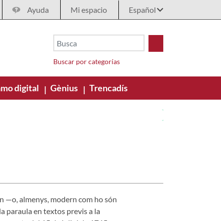
Ayuda
Mi espacio
Buscar por categorías
mo digital
Gènius
Trencadís
|
|
ern —o, almenys, modern com ho són
la paraula en textos previs a la