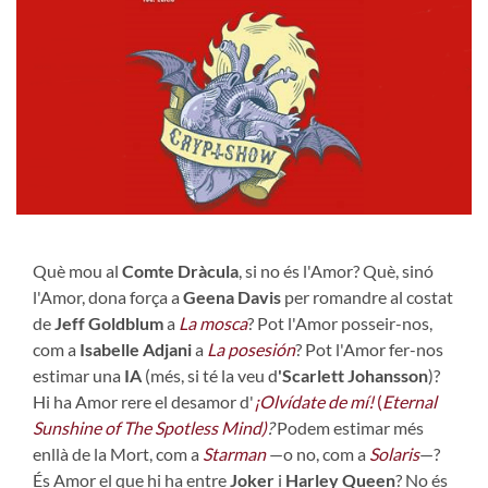
Què mou al
Comte Dràcula
, si no és l'Amor? Què, sinó
l'Amor, dona força a
Geena Davis
per romandre al costat
de
Jeff Goldblum
a
La mosca
? Pot l'Amor posseir-nos,
com a
Isabelle Adjani
a
La posesión
? Pot l'Amor fer-nos
estimar una
IA
(més, si té la veu d
'Scarlett Johansson
)?
Hi ha Amor rere el desamor d'
¡Olvídate de mí!
(
Eternal
Sunshine of The Spotless Mind)
?
Podem estimar més
enllà de la Mort, com a
Starman
—o no, com a
Solaris
—?
És Amor el que hi ha entre
Joker
i
Harley Queen
? No és