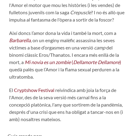
l'Amor el motor que mou les històries (i les vendes) de
fulletons juvenils com la saga
Crepuscle
? I no és allò que
impulsa al fantasma de l'òpera a sortir de la foscor?
Així doncs l’amor dona la vida i també la mort, com a
Barbarella
, on un enginy malèfic assassina les seves
víctimes a base d’orgasmes en una versió
camp
del
binomi clàssic Eros/Thanatos. I encara més enllà de la
mort, a
Mi novia es un zombie
(
Dellamorte Dellamore
)
quedà palès que l’Amor i la flama sexual perduren a la
ultratomba.
El
Cryptshow Festival
reivindica amb joia la força de
l'Amor, des de la seva versió més carnal fins a la
concepció platònica, l'any que sortirem de la pandèmia,
després d'una crisi que ens ha obligat a tancar-nos en (i
amb) nosaltres mateixos.
Guía creada por: