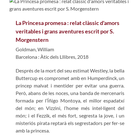
La Princesa promesa : relat clàssic d'amors
veritables i grans aventures escrit por S.
Morgenstern
Goldman, William
Barcelona : Àtic dels Lllibres, 2018
Després de la mort del seu estimat Westley, la bella
Buttercup es compromet amb en Humperdinck, un
príncep malvat i mentider per evitar una guerra.
Però, abans de les noces, una banda de mercenaris
formada per l’Íñigo Montoya, el millor espadatxí
del món; en Vizzini, l’home més intel·ligent del
món; i el Fezzik, el més fort, segresta la jove, i un
misteriós pirata reptarà els segrestadors per fer-se
amb la princesa.