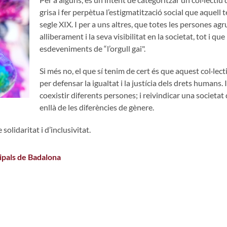
grisa i fer perpètua l’estigmatització social que aquell 
segle XIX. I per a uns altres, que totes les persones agr
alliberament i la seva visibilitat en la societat, tot i 
esdeveniments de “l’orgull gai".
Si més no, el que sí tenim de cert és que aquest col·lec
per defensar la igualtat i la justícia dels drets humans. 
coexistir diferents persones; i reivindicar una societat 
enllà de les diferències de gènere.
olidaritat i d’inclusivitat.
ipals de Badalona
edia es de 0 estrellas de 5.