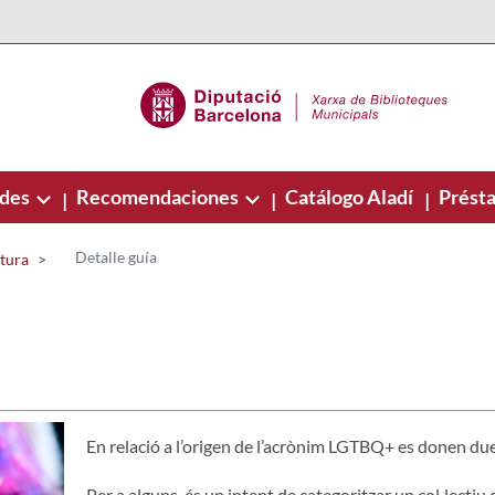
ades
Recomendaciones
Catálogo Aladí
Présta
|
|
|
Detalle guía
ctura
En relació a l’origen de l’acrònim LGTBQ+ es donen due
Per a alguns, és un intent de categoritzar un col·lect