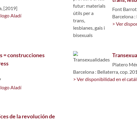
a, [2019]
Font Barrot
álogo Aladí
Barcelona :
> Ver dispon
s = construcciones
Transexua
ress
Platero Mén
Barcelona : Bellaterra, cop. 20
> Ver disponibilidad en el catá
7
álogo Aladí
aíces de la revolución de