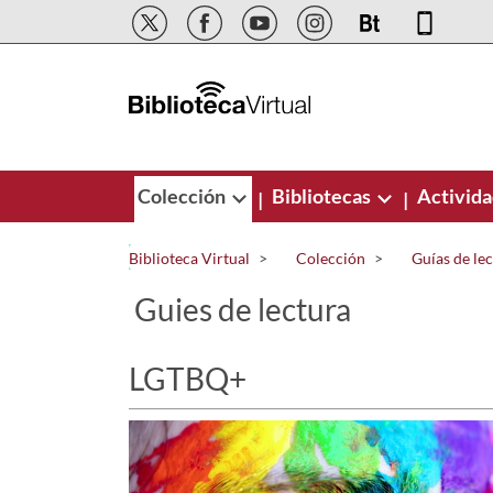
Saltar al contenido principal
Colección
Bibliotecas
Activid
|
|
Biblioteca Virtual
Colección
Guías de le
Guies de lectura
LGTBQ+