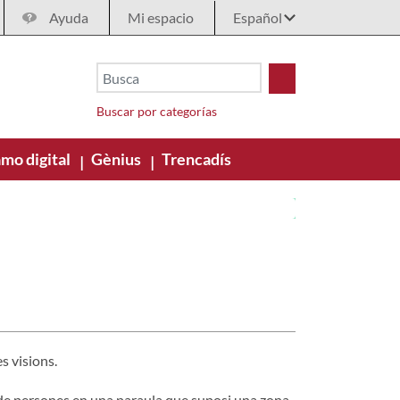
Ayuda
Mi espacio
Buscar por categorías
mo digital
Gènius
Trencadís
|
|
s visions.
iu de persones en una paraula que suposi una zona