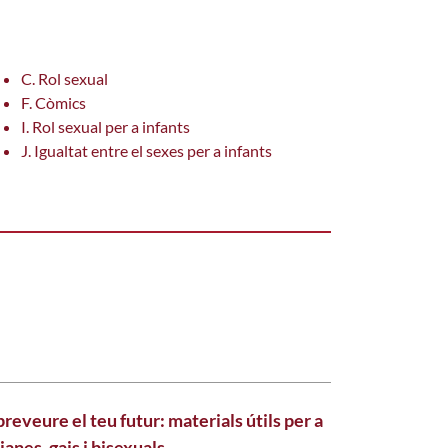
C. Rol sexual
F. Còmics
I. Rol sexual per a infants
J. Igualtat entre el sexes per a infants
preveure el teu futur: materials útils per a
ianes, gais i bisexuals