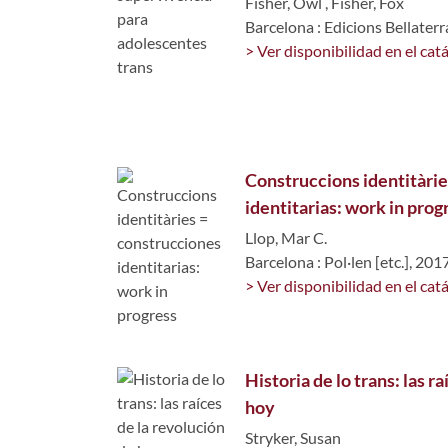
Fisher, Owl
,
Fisher, Fox
Barcelona : Edicions Bellaterr
> Ver disponibilidad en el cat
Construccions identitàrie
identitarias: work in prog
Llop, Mar C.
Barcelona : Pol·len [etc.], 201
> Ver disponibilidad en el cat
Historia de lo trans: las r
hoy
Stryker, Susan