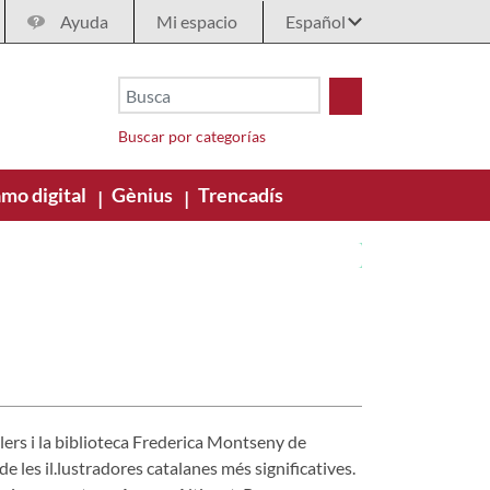
Ayuda
Mi espacio
Buscar por categorías
mo digital
Gènius
Trencadís
|
|
ers i la biblioteca Frederica Montseny de
e les il.lustradores catalanes més significatives.