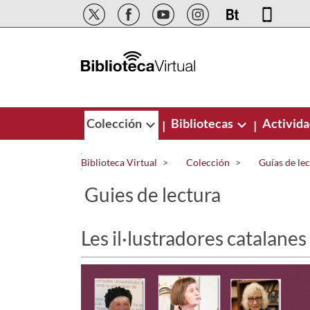
Saltar al contenido principal
Colección
Bibliotecas
Activid
|
|
Biblioteca Virtual
Colección
Guías de le
Guies de lectura
Les il·lustradores catalanes