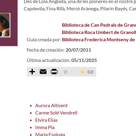
Des de Lola Anglada, una de les pioneres en el nostre p
Capdevila, Fina Rifà, Mercè Arànega, Pilarín Bayés, Car
Biblioteca de Can Pedrals de Grano
Biblioteca Roca Umbert de Granol
Guía creada por:
Biblioteca Frederica Montseny de
Fecha de creación:
20/07/2011
Última actualización:
05/11/2025
Comparteix
Email
Print
La valoración media e
-
0.0
Aurora Altisent
Carme Solé Vendrell
Elvira Elías
Imma Pla
Maria Espluga