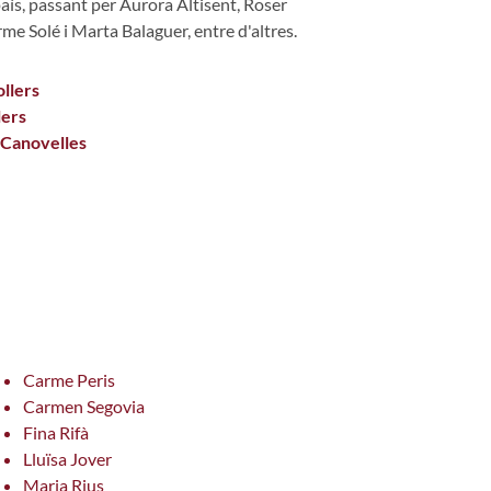
aís, passant per Aurora Altisent, Roser
me Solé i Marta Balaguer, entre d'altres.
llers
lers
 Canovelles
s de 0 estrellas de 5.
Carme Peris
Carmen Segovia
Fina Rifà
Lluïsa Jover
Maria Rius