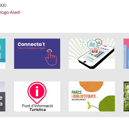
2000
álogo Aladí