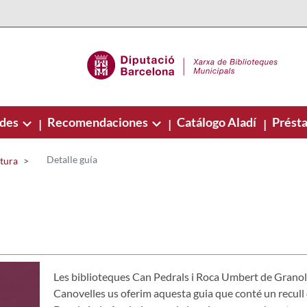
ades
Recomendaciones
Catálogo Aladí
Présta
|
|
|
Detalle guía
ctura
Les biblioteques Can Pedrals i Roca Umbert de Granoll
Canovelles us oferim aquesta guia que conté un recull d