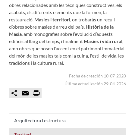
obres relacionades amb les tècniques constructives, els
acabats, els diferents elements que la formen, la
restauració.
Masies i territori
, on trobaràs un recull
d’obres sobre masies d’arreu del país.
Història de la
Masia
, amb monografies sobre l’evolució d’aquests
edificis al llarg del temps, i finalment
Masies i vida rural
,
amb obres que posen l’accent en el patrimoni immaterial
del món de les masies tals com la cuina, l'estil de vida, les
tradicions i la cultura rural.
Fecha de creación 10-07-2020
Última actualización 29-04-2026
C
E
P
o
m
r
m
a
i
p
i
n
a
l
t
r
t
Arquitectura i estructura
i
r
Territori