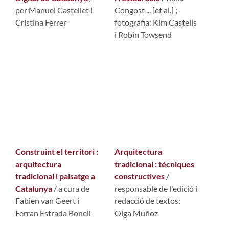
per Manuel Castellet i
Congost ... [et al.] ;
Cristina Ferrer
fotografia: Kim Castells
i Robin Towsend
Construint el territori :
Arquitectura
arquitectura
tradicional : técniques
tradicional i paisatge a
constructives
/
Catalunya
/ a cura de
responsable de l'edició i
Fabien van Geert i
redacció de textos:
Ferran Estrada Bonell
Olga Muñoz