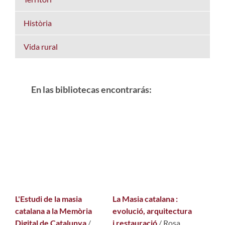
Història
Vida rural
En las bibliotecas encontrarás:
L'Estudi de la masia
La Masia catalana :
catalana a la Memòria
evolució, arquitectura
Digital de Catalunya
/
i restauració
/ Rosa