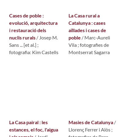
Cases de poble :
La Casa rural a
evolució, arquitectura
Catalunya : cases
i restauració dels
aïllades i cases de
nuclis rurals
/ Josep M.
poble
/ Marc-Aureli
Sans ... [et al.] ;
Vila ; fotografies de
fotografia: Kim Castells
Montserrat Sagarra
La Casa pairal : les
Masies de Catalunya
/
estances, el foc, l'aigua
Llorenç Ferrer i Alòs ;
i els remeis
/ Jordi
fotografies de Pere