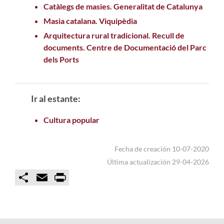
Catàlegs de masies. Generalitat de Catalunya
Masia catalana. Viquipèdia
Arquitectura rural tradicional. Recull de
documents. Centre de Documentació del Parc
dels Ports
Ir al estante:
Cultura popular
Fecha de creación 10-07-2020
Última actualización 29-04-2026
C
E
P
o
m
r
m
a
i
p
i
n
a
l
t
r
t