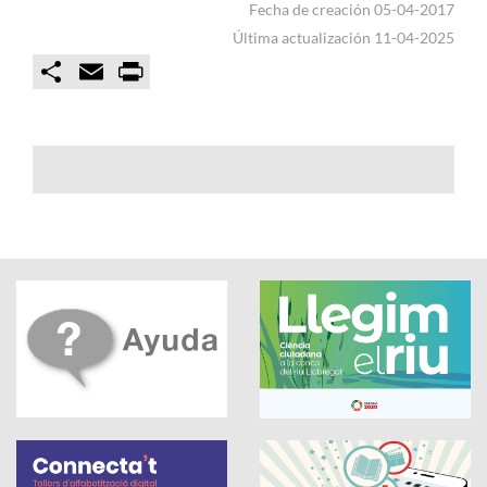
Fecha de creación 05-04-2017
Última actualización 11-04-2025
C
E
P
o
m
r
m
a
i
p
i
n
a
l
t
r
t
i
r