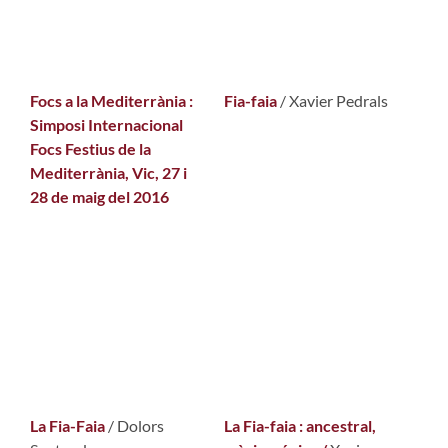
Focs a la Mediterrània :
Fia-faia
/ Xavier Pedrals
Simposi Internacional
Focs Festius de la
Mediterrània, Vic, 27 i
28 de maig del 2016
La Fia-Faia
/ Dolors
La Fia-faia : ancestral,