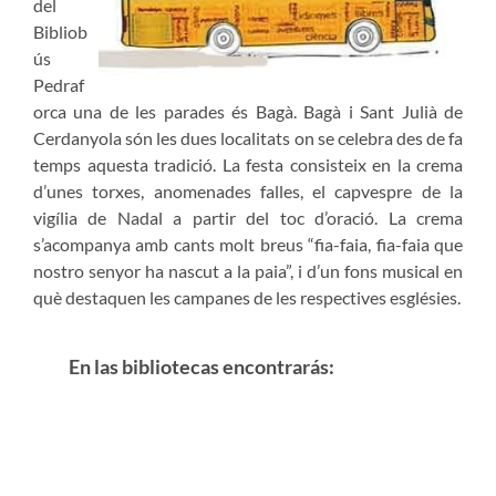
del
Bibliob
ús
Pedraf
orca una de les parades és Bagà. Bagà i Sant Julià de
Cerdanyola són les dues localitats on se celebra des de fa
temps aquesta tradició. La festa consisteix en la crema
d’unes torxes, anomenades falles, el capvespre de la
vigília de Nadal a partir del toc d’oració. La crema
s’acompanya amb cants molt breus “fia-faia, fia-faia que
nostro senyor ha nascut a la paia”, i d’un fons musical en
què destaquen les campanes de les respectives esglésies.
En las bibliotecas encontrarás: