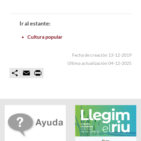
Ir al estante:
Cultura popular
Fecha de creación 13-12-2019
Última actualización 04-12-2025
C
E
P
o
m
r
m
a
i
p
i
n
a
l
t
r
t
i
r