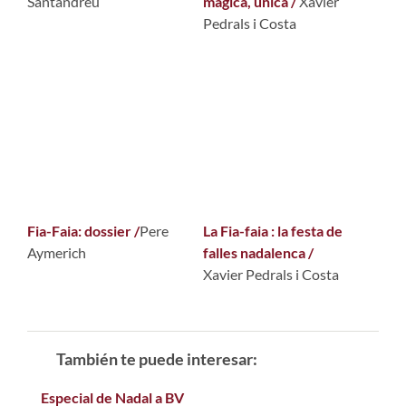
Santandreu
màgica, única /
Xavier
Pedrals i Costa
Fia-Faia: dossier /
Pere
La Fia-faia : la festa de
Aymerich
falles nadalenca /
Xavier Pedrals i Costa
También te puede interesar:
Especial de Nadal a BV