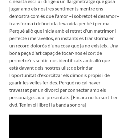
cineasta escriu i dirigeix un llargmetratge que gosa
jugar amb els nostres sentiments mentre ens
demostra com és que l'amor –i sobretot el desamor–
transforma i defineix la teva vida per bé i per mal.
Perquè allò que inicia amb el retrat d'un matrimoni
perfecte i meravellós, en instants es transforma en
un record dolorós d'una cosa que ja no existeix. Una
bona peça d'art capaç de tocar-nos el cor; de
permetre'ns sentir-nos identificats amb allò que
està davant dels nostres ulls; de brindar
l'oportunitat d'exorcitzar els dimonis propis i de
guarir les velles ferides. Perquè no cal haver
travessat per un divorci per connectar amb els
personatges aquí presentats. [Encara no ha sortit en
dvd. Tenim el llibre i la banda sonora]