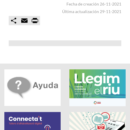
Fecha de creación 26-11-2021
Última actualización 29-11-2021
C
E
P
o
m
r
m
a
i
p
i
n
a
l
t
r
t
i
r