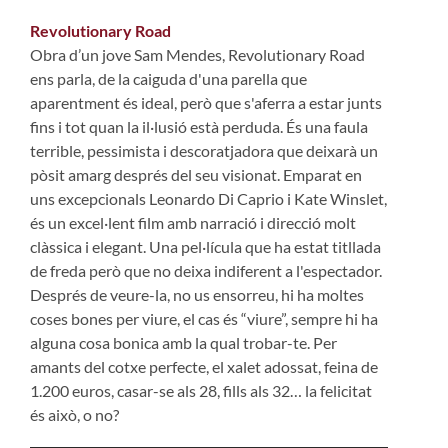
Revolutionary Road
Obra d’un jove Sam Mendes, Revolutionary Road
ens parla, de la caiguda d'una parella que
aparentment és ideal, però que s'aferra a estar junts
fins i tot quan la il·lusió està perduda. És una faula
terrible, pessimista i descoratjadora que deixarà un
pòsit amarg després del seu visionat. Emparat en
uns excepcionals Leonardo Di Caprio i Kate Winslet,
és un excel·lent film amb narració i direcció molt
clàssica i elegant. Una pel·lícula que ha estat titllada
de freda però que no deixa indiferent a l'espectador.
Després de veure-la, no us ensorreu, hi ha moltes
coses bones per viure, el cas és “viure”, sempre hi ha
alguna cosa bonica amb la qual trobar-te. Per
amants del cotxe perfecte, el xalet adossat, feina de
1.200 euros, casar-se als 28, fills als 32… la felicitat
és això, o no?