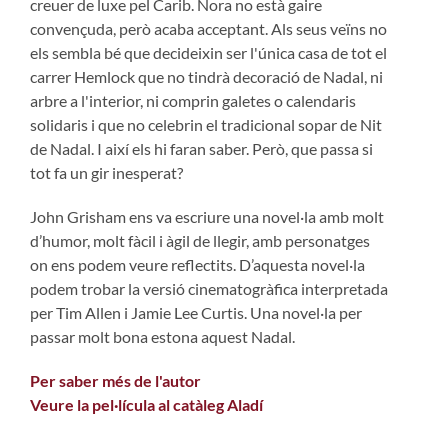
creuer de luxe pel Carib. Nora no està gaire
convençuda, però acaba acceptant. Als seus veïns no
els sembla bé que decideixin ser l'única casa de tot el
carrer Hemlock que no tindrà decoració de Nadal, ni
arbre a l'interior, ni comprin galetes o calendaris
solidaris i que no celebrin el tradicional sopar de Nit
de Nadal. I així els hi faran saber. Però, que passa si
tot fa un gir inesperat?
John Grisham ens va escriure una novel·la amb molt
d’humor, molt fàcil i àgil de llegir, amb personatges
on ens podem veure reflectits. D’aquesta novel·la
podem trobar la versió cinematogràfica interpretada
per Tim Allen i Jamie Lee Curtis. Una novel·la per
passar molt bona estona aquest Nadal.
Per saber més de l'autor
Veure la pel·lícula al catàleg Aladí