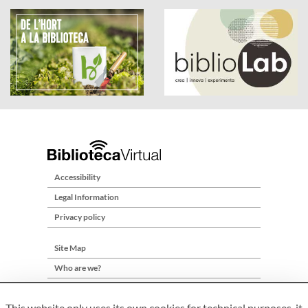
Accessibility
Legal Information
Privacy policy
Site Map
Who are we?
Contact
This website only uses its own cookies for technical purposes, it