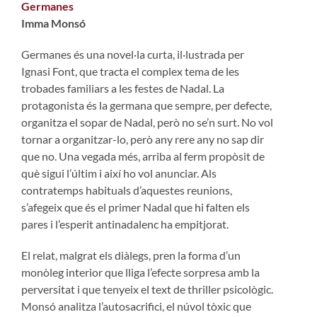
Germanes
Imma Monsó
Germanes és una novel·la curta, il·lustrada per
Ignasi Font, que tracta el complex tema de les
trobades familiars a les festes de Nadal. La
protagonista és la germana que sempre, per defecte,
organitza el sopar de Nadal, però no se’n surt. No vol
tornar a organitzar-lo, però any rere any no sap dir
que no. Una vegada més, arriba al ferm propòsit de
què sigui l’últim i així ho vol anunciar. Als
contratemps habituals d’aquestes reunions,
s’afegeix que és el primer Nadal que hi falten els
pares i l’esperit antinadalenc ha empitjorat.
El relat, malgrat els diàlegs, pren la forma d’un
monòleg interior que lliga l’efecte sorpresa amb la
perversitat i que tenyeix el text de thriller psicològic.
Monsó analitza l’autosacrifici, el núvol tòxic que