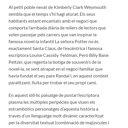
Al petit poble nevat de Kimberly Clark Weymouth
sembla que el temps s’hi hagi aturat. Els seus
habitants estant encantats amb el negoci que
comporta l’arribada diària de milers de lectors que
volen passejar pels carrers que van inspirar la
famosa novel·la infantil La señora Potter no és
exactament Santa Claus, de l’excèntrica i famosa
escriptora Louise Cassidy Feldman. Però Billy Bane
Peltzer, que regenta la botiga de souvenirs de la
novel·la, se sent atrapat en el negoci familiar que
havia fundat el seu pare Randal i, en aquest context
paralitzant, lluita per trobar el seu propi camí.
En aquest idíl·lic paisatge de postal l’escriptora
plasma les múltiples peripècies que viuen els
estrambòtics personatges d’aquesta història a
través d’un llenguatge molt dinàmic caracteritzat
per la diversitat textual (combinació de majúscules i