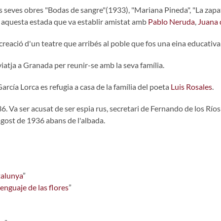
es seves obres "Bodas de sangre"(1933), "Mariana Pineda", "La zapat
t aquesta estada que va establir amistat amb
Pablo Neruda
,
Juana 
creació d'un teatre que arribés al poble que fos una eina educativa
l, viatja a Granada per reunir-se amb la seva família.
arcía Lorca es refugia a casa de la família del poeta
Luis Rosales
.
6. Va ser acusat de ser espia rus, secretari de Fernando de los Ríos 
agost de 1936 abans de l'albada.
talunya
”
lenguaje de las flores
”