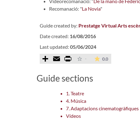
Videorecomanació: “
De la mano de Federi
Recomanació: "
La Novia
"
Guide created by:
Prestatge Virtual Arts escè
Date created:
16/08/2016
Last updated:
05/06/2024
Comparteix
Email
Print
The average rati
-
0.0
Guide sections
1. Teatre
4. Música
7. Adaptacions cinematogràfiques
Vídeos