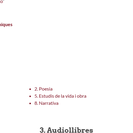
co
”
niques
ng is 0 stars out of 5.
2. Poesia
5. Estudis de la vida i obra
8. Narrativa
3. Audiollibres