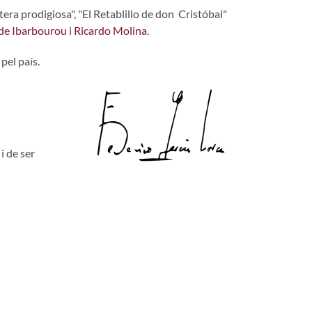
era prodigiosa", "El Retablillo de don Cristóbal"
de Ibarbourou
i
Ricardo Molina
.
 pel país.
i de ser