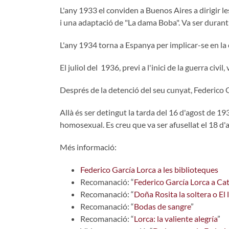
L'any 1933 el conviden a Buenos Aires a dirigir l
i una adaptació de "La dama Boba". Va ser duran
L'any 1934 torna a Espanya per implicar-se en la 
El juliol del 1936, previ a l'inici de la guerra civi
Després de la detenció del seu cunyat, Federico G
Allà és ser detingut la tarda del 16 d'agost de 193
homosexual. Es creu que va ser afusellat el 18 d'
Més informació:
Federico García Lorca a les biblioteques
Recomanació: “
Federico García Lorca a Ca
Recomanació: “
Doña Rosita la soltera o El 
Recomanació: “
Bodas de sangre
”
Recomanació: “
Lorca: la valiente alegría
”