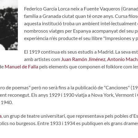
Federico García Lorca neix a Fuente Vaqueros (Granada)
família a Granada ciutat quan té onze anys. Cursa filoso
aquesta institució troba un ambient intel·lectualment 
nombrosos viatges per Espanya acompanyat del seu p
experiència n'és producte el seu llibre "Impresiones y p
El 1919 continua els seus estudis a Madrid. La seva esta
amb artistes com
Juan Ramón Jiménez
,
Antonio Mach
 de
Manuel de Falla
pels elements que componen el folklore com les t
ibro de poemas" però no serà fins a la publicació de "Canciones" (
t reconegut. Els anys 1929 i 1930 viatja a Nova York, Vermont i C
 1940.
a
, un grup de teatre universitari, que representava pels pobles d'E
públics no burgesos. Entre 1933 i 1934 es publiquen els grans dram