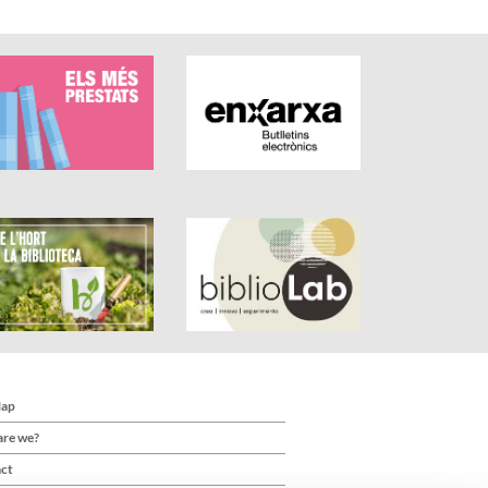
Map
re we?
ct