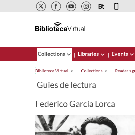
Skip to Main Content
Collections
Libraries
Events
|
|
Biblioteca Virtual
Collections
Reader’s g
Guies de lectura
Federico García Lorca