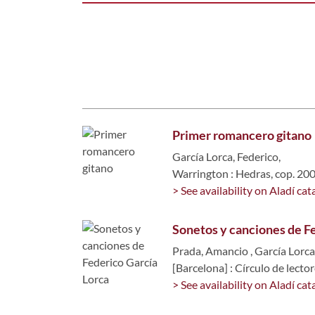
Primer romancero gitano
García Lorca, Federico,
Warrington : Hedras, cop. 20
> See availability on Aladí cat
Sonetos y canciones de F
Prada, Amancio
,
García Lorca
[Barcelona] : Círculo de lecto
> See availability on Aladí cat