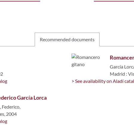
Recommended documents
Romancer
García Lorca
02
Madrid : Vi
alog
> See availability on Aladí cata
ederico García Lorca
, Federico,
res, 2004
alog