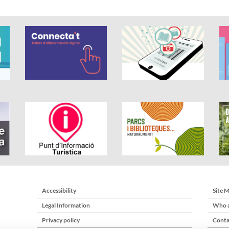
Accessibility
Site 
Legal Information
Who a
Privacy policy
Conta