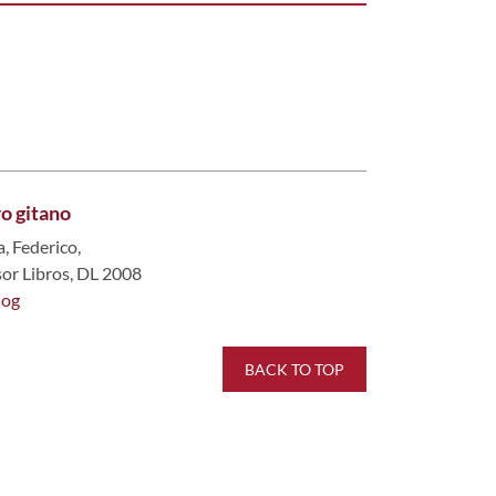
o gitano
, Federico,
sor Libros, DL 2008
log
BACK TO TOP