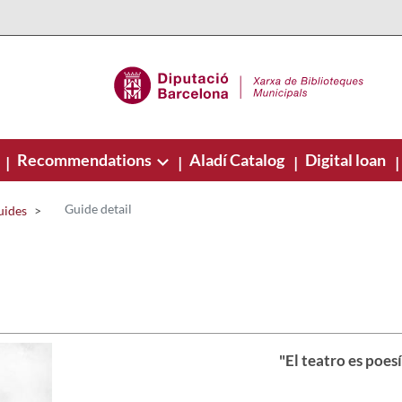
Recommendations
Aladí Catalog
Digital loan
|
|
|
|
Guide detail
uides
"El teatro es poes