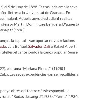
 el 5 de juny de 1898. Es trasllada amb la seva
fia i lletres a la Universitat de Granada. En
estimulant. Aquells anys d'estudiant realitza
rofessor Martín Domínguez Berruera. D'aquesta
aisajes" (1918).
nça a la capital li van aportar noves relacions
ado
, Luis Buñuel,
Salvador Dalí
o Rafael Alberti.
itelles, el cante jondo i la cançó popular. Sense
1927), el drama "Mariana Pineda" (1928) i
uba. Les seves experiències van ser recollides a
spanya obres del teatre clàssic espanyol. La
es rurals "Bodas de sangre"(1933), "Yerma"(1934)