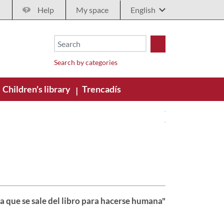
Help
My space
Search by categories
Children's library
Trencadís
|
ía que se sale del libro para hacerse humana"