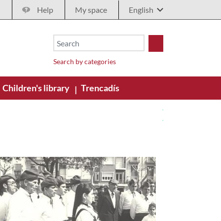
Help
My space
Search by categories
Children's library
Trencadís
|