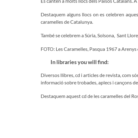
Es canten a molts llocs dels Països Catalans. A
Destaquem alguns llocs on es celebren aquests
caramelles de Catalunya.
També se celebrem a Súria, Solsona, Sant Llorenç
FOTO: Les Caramelles, Pasqua 1967 a Arenys d
In libraries you will find:
Diversos llibres, cd i articles de revista, com 
informació sobre trobades, aplecs i cançons de
Destaquem aquest cd de les caramelles del Rose