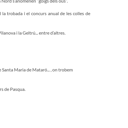
ya Nord s’anomenen “goigs dels ous”.
la trobada i el concurs anual de les colles de
anova i la Geltrú... entre d’altres.
 de Santa Maria de Mataró... , on trobem
ors de Pasqua.