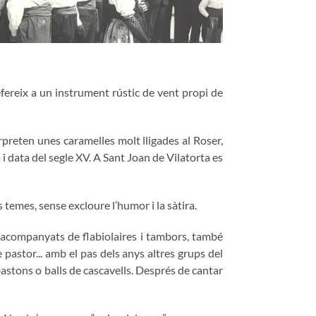
refereix a un instrument rústic de vent propi de
rpreten unes caramelles molt lligades al Roser,
 data del segle XV. A Sant Joan de Vilatorta es
temes, sense excloure l’humor i la sàtira.
n acompanyats de flabiolaires i tambors, també
e pastor... amb el pas dels anys altres grups del
astons o balls de cascavells. Després de cantar