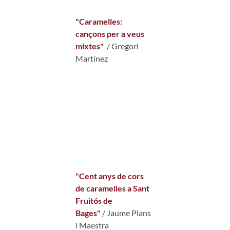
"Caramelles:
cançons per a veus
mixtes"
/ Gregori
Martínez
"Cent anys de cors
de caramelles a Sant
Fruitós de
Bages"
/ Jaume Plans
i Maestra