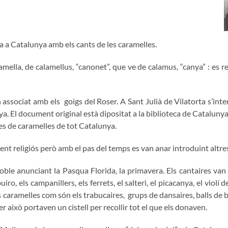
ra a Catalunya amb els cants de les caramelles.
alamella, de calamellus, “canonet”, que ve de calamus, “canya” : es 
associat amb els goigs del Roser. A Sant Julià de Vilatorta s’inte
 El document original està dipositat a la biblioteca de Catalunya i
lles de caramelles de tot Catalunya.
t religiós però amb el pas del temps es van anar introduint altres 
oble anunciant la Pasqua Florida, la primavera. Els cantaires va
o, els campanillers, els ferrets, el salteri, el picacanya, el violí d
aramelles com són els trabucaires, grups de dansaires, balls de b
per això portaven un cistell per recollir tot el que els donaven.