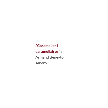
"Caramelles i
caramellaires"
/
Armand Beneyto i
Albero