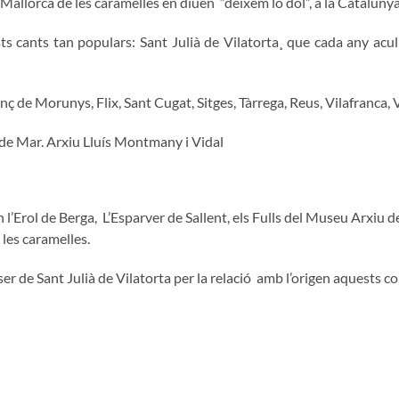
 Mallorca de les caramelles en diuen “deixem lo dol”, a la Catalun
 cants tan populars: Sant Julià de Vilatorta¸ que cada any acull 
 de Morunys, Flix, Sant Cugat, Sitges, Tàrrega, Reus, Vilafranca, Vil
e Mar. Arxiu Lluís Montmany i Vidal
són l’Erol de Berga, L’Esparver de Sallent, els Fulls del Museu Arxiu
 les caramelles.
r de Sant Julià de Vilatorta per la relació amb l’origen aquests c