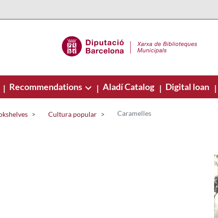
Recommendations
Aladí Catalog
Digital loan
|
|
|
|
Caramelles
okshelves
Cultura popular