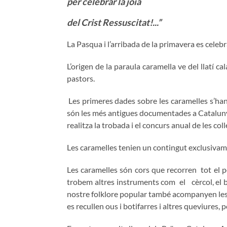
per celebrar la joia
del Crist Ressuscitat!...”
La Pasqua i l’arribada de la primavera es celeb
L’origen de la paraula caramella ve del llatí c
pastors.
Les primeres dades sobre les caramelles s’han 
són les més antigues documentades a Catalunya.
realitza la trobada i el concurs anual de les co
Les caramelles tenien un contingut exclusivamen
Les caramelles són cors que recorren tot el p
trobem altres instruments com el cèrcol, el buir
nostre folklore popular també acompanyen les c
es recullen ous i botifarres i altres queviures, 