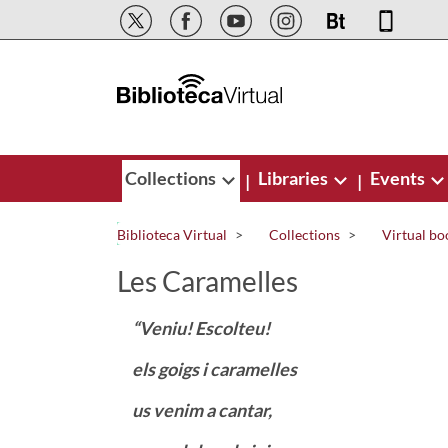
Skip to Main Content
Collections
Libraries
Events
|
|
Biblioteca Virtual
Collections
Virtual bo
Les Caramelles
“Veniu! Escolteu!
els goigs i caramelles
us venim a cantar,