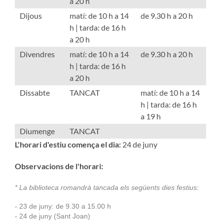
a 20 h
Dijous
matí: de 10 h a 14
de 9.30 h a 20 h
h | tarda: de 16 h
a 20 h
Divendres
matí: de 10 h a 14
de 9.30 h a 20 h
h | tarda: de 16 h
a 20 h
Dissabte
TANCAT
matí: de 10 h a 14
h | tarda: de 16 h
a 19 h
Diumenge
TANCAT
L'horari d'estiu comença el dia:
24 de juny
Observacions de l'horari:
* La biblioteca romandrà tancada els següents dies festius:
- 23 de juny
:
de 9.30 a 15.00 h
- 24 de juny (Sant Joan
)