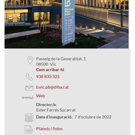
Passeig de la Generalitat, 1
08500 Vic
Com arribar-hi
938 833 325
b.vic.pb@diba.cat
Web
Director/a:
Ester Farrés Sucarrat
Data d'inauguració:
7 d'octubre de 2022
Plànols i fotos