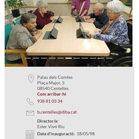
Previous
Next
Palau dels Comtes
Plaça Major, 5
08540 Centelles
Com arribar-hi
938 81 03 34
b.centelles@diba.cat
Director/a:
Ester Vivó Riu
Data d'inauguració:
18/05/98